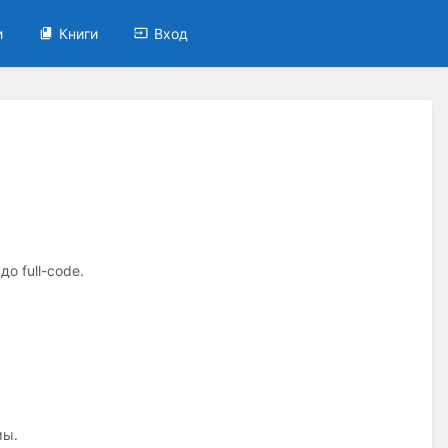
и
Книги
Вход
о full-code.
мы.