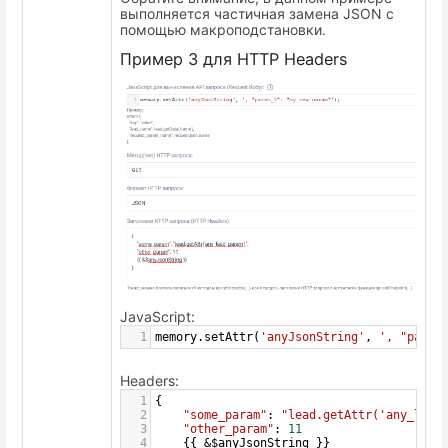
выполняется частичная замена JSON с
помощью макроподстановки.
Пример 3 для HTTP Headers
JavaScript:
1
memory
.
setAttr
(
'anyJsonString'
, 
', "param
Headers:
1
{
2
"some_param"
: 
"lead.getAttr('any_lead
3
"other_param"
: 
11
4
    {{ 
&
$anyJsonString
 }}