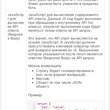
Алиас должен быть уникален в пределах
бота.
JavaScrip
JavaScript для вычисления содержимого
t для
API ответа. Данный JS код будет выполнен
вычислен
при обращении к внутреннему API (по
ия API
алиасу), результат выполнения кода будет
ответа
являться телом ответа на API запрос.
(Respons
e Body)
Это значит, что API ответ вычисляется на
основе JavaScript. В JavaScript должен
присутствовать ключевой оператор return
для возврата значения из JS. Выражение
которое указывается после return является
ответом (Response Body) на API запрос.
Можно возвращать:
Строку (будет сконвертирована в
json, если формат валидный);
Массив;
Объект (в том числе JSON-
объект).
Пример:
1
return
 {
2
"key"
: 
"value"
,