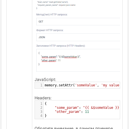
JavaScript:
1
memory
.
setAttr
(
'someValue'
, 
'my value'
);
Headers:
1
{
2
"some_param"
: 
"{{ &$someValue }}"
,
3
"other_param"
: 
11
4
}
Обратите внимание, в данном примере