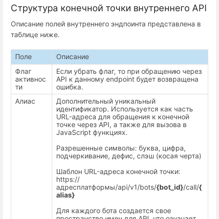
Структура конечной точки внутреннего API
Описание полей внутреннего эндпоинта представлена в
таблице ниже.
Поле
Описание
Флаг
Если убрать флаг, то при обращению через
активнос
API к данному endpoint будет возвращена
ти
ошибка.
Алиас
Дополнительный уникальный
идентификатор. Используется как часть
URL-адреса для обращения к конечной
точке через API, а также для вызова в
JavaScript функциях.
Разрешенные символы: буква, цифра,
подчеркивание, дефис, слэш (косая черта)
Шаблон URL-адреса конечной точки:
https://
адресплатформы/api/v1/bots/
{bot_id}
/call/
{
alias}
Для каждого бота создается свое
пространство имен для API, что означает