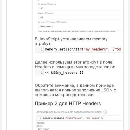
В JavaScript устанавливаем memory
атрибут:
1
memory
.
setJsonAttr
(
"my_headers"
, {
"token"
Далее используем этот атрибут в поле
Headers с помощью макроподстановки:
1
{{ 
&
$$my_headers
 }}
Обратите внимание, в данном примере
выполняется полное заполнение JSON с
помощью макроподстановки.
Пример 2 для HTTP Headers