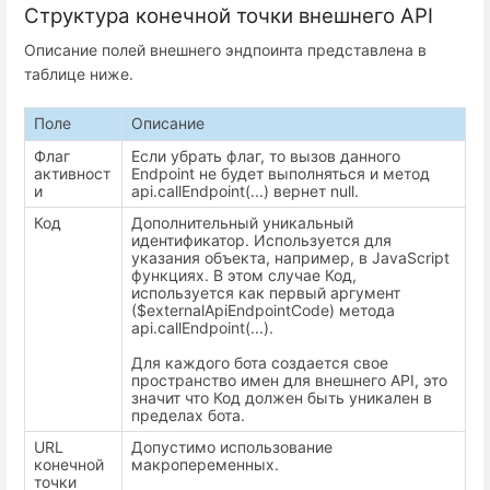
Структура конечной точки внешнего API
Описание полей внешнего эндпоинта представлена в
таблице ниже.
Поле
Описание
Флаг
Если убрать флаг, то вызов данного
активност
Endpoint не будет выполняться и метод
и
api.callEndpoint(...) вернет null.
Код
Дополнительный уникальный
идентификатор. Используется для
указания объекта, например, в JavaScript
функциях. В этом случае Код,
используется как первый аргумент
($externalApiEndpointCode) метода
api.callEndpoint(...).
Для каждого бота создается свое
пространство имен для внешнего API, это
значит что Код должен быть уникален в
пределах бота.
URL
Допустимо использование
конечной
макропеременных.
точки