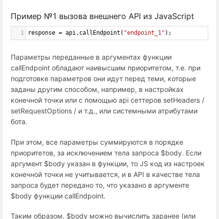
Пример №1 вызова внешнего API из JavaScript
1
response
=
api
.
callEndpoint
(
"endpoint_1"
);
Параметры переданные в аргументах функции
callEndpoint обладают наивысшим приоритетом, т.е. при
подготовке параметров они идут перед теми, которые
заданы другим способом, например, в настройках
конечной точки или с помощью api сеттеров setHeaders /
setRequestOptions / и т.д., или системными атрибутами
бота.
При этом, все параметры суммируются в порядке
приоритетов, за исключением тела запроса $body. Если
аргумент $body указан в функции, то JS код из настроек
конечной точки не учитывается, и в API в качестве тела
запроса будет передано то, что указано в аргументе
$body функции callEndpoint.
Таким образом, $body можно вычислить заранее (или