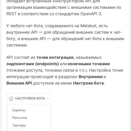
обладает встроенным конструктором API для
организации взаимодействия с внешними системами по
REST в соответствии со стандартом OpenAPI 3.
У любого чат-бота, создаваемого на Metabot, есть
внутреннее API — для обращений внешних систем к чат-
боту, и внешнее API — для обращений чат-бота к внешним
системам.
API состоит из
точек интеграции
, называемых
эндпоинтами (endpoints)
или
конечными точками
(точками доступа, точками связи и т.п.)
. Настройка точек
интеграции происходит в разделах
Внутреннее
и
Внешнее API
доступное из меню
Настроек бота
.