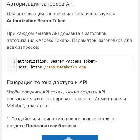
Авторизация запросов API
Для авторизации запросов чат-бота используется
Authorization Bearer Token
.
При каждом вызове API добавьте в заголовок
авторизации <Access Token>. Параметры заголовков для
всех запросов:
1
authorization
: 
Bearer
<
Access
Token
>
2
Host
: 
https
:
//app.metabot24.com
Генерация токена доступа к API
Чтобы получить API токен, нужно создать API
пользователя и сгенерировать токен в в Админ-панели
Metabot, для этого:
1. Cоздайте или привяжите нового пользователя в
разделе
Пользователи бизнеса
.