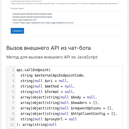
Вызов внешнего API из чат-бота
Метод для вызова внешнего API из JavaScript:
1
api
.
callEndpoint
(
2
string
$externalApiEndpointCode
, 
3
string
|
null
$uri
=
null
,
4
string
|
null
$method
=
null
, 
5
string
|
null
$format
=
null
, 
6
array
|
object
|
string
|
null
$body
=
null
, 
7
array
|
object
|
string
|
null
$headers
=
 [],
8
array
|
object
|
string
|
null
$requestOptions
=
 [], 
9
array
|
object
|
string
|
null
$httpClientConfig
=
 [], 
10
string
|
null
$proxyUrl
=
null
11
): 
array
|
string
|
null