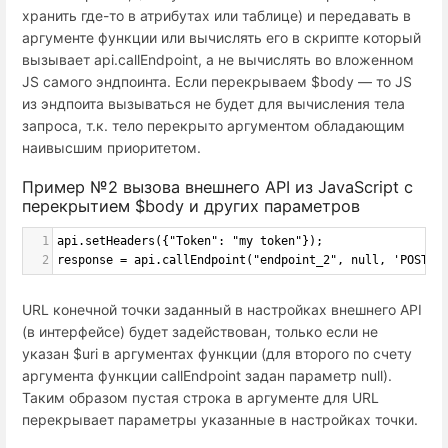
хранить где-то в атрибутах или таблице) и передавать в
аргументе функции или вычислять его в скрипте который
вызывает api.callEndpoint, а не вычислять во вложенном
JS самого эндпоинта. Если перекрываем $body — то JS
из эндпоита вызываться не будет для вычисления тела
запроса, т.к. тело перекрыто аргументом обладающим
наивысшим приоритетом.
Пример №2 вызова внешнего API из JavaScript с
перекрытием $body и других параметров
1
api.setHeaders({"Token": "my token"});
2
response = api.callEndpoint("endpoint_2", null, 'POST',
URL конечной точки заданный в настройках внешнего API
(в интерфейсе) будет задействован, только если не
указан $uri в аргументах функции (для второго по счету
аргумента функции callEndpoint задан параметр null).
Таким образом пустая строка в аргументе для URL
перекрывает параметры указанные в настройках точки.