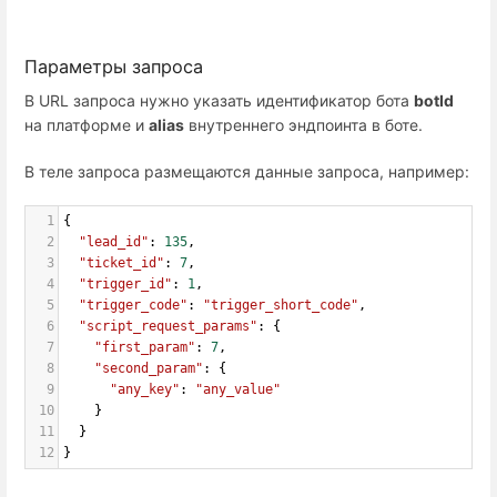
Параметры запроса
В URL запроса нужно указать идентификатор бота
botId
на платформе и
alias
внутреннего эндпоинта в боте.
В теле запроса размещаются данные запроса, например:
1
{
2
"lead_id"
: 
135
,
3
"ticket_id"
: 
7
,
4
"trigger_id"
: 
1
,
5
"trigger_code"
: 
"trigger_short_code"
,
6
"script_request_params"
: {
7
"first_param"
: 
7
,
8
"second_param"
: {
9
"any_key"
: 
"any_value"
10
    }
11
  }
12
}