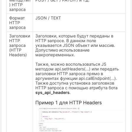
) HTTP
запроса
Формат
JSON / TEXT
HTTP
запроса
Заголовки
Заголовки, которые будут переданы в
HTTP
HTTP запросе. В данном поле
запроса
указывается JSON объект или массив.
(HTTP
Допустимо использование
Headers)
макропеременных.
Также, можно воспользоваться JS
методом api.setHeaders(...) или передать
заголовки HTTP запроса прямо в
аргументах функции api.callEndpoint(...).
Также доступна установка заголовков
HTTP запроса с помощью атрибута бота
sys_api_headers
.
Пример 1 для HTTP Headers