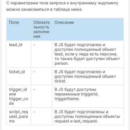
С параметрами тела запроса к внутреннему эндпоинту
можно ознакомиться в таблице ниже.
Поле
Обязате
Описание
льность
заполне
ния
lead_id
-
В JS будет подготовлен и
доступен полноценный объект
lead, если у лида есть персона,
то также будет доступен объект
person.
ticket_id
-
В JS будет подготовлен и
доступен полноценный объект
ticket.
trigger_id
-
В JS будут доступны
или
переменные triggerId,
trigger_co
triggerName.
de
script_req
-
В JS будет подготовлены и
uest_para
доступны полноценные объекты
ms
request и last_request.