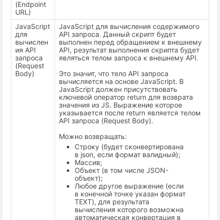
(Endpoint
URL)
JavaScript
JavaScript для вычисления содержимого
для
API запроса. Данный скрипт будет
вычислен
выполнен перед обращением к внешнему
ия API
API, результат выполнения скрипта будет
запроса
являться телом запроса к внешнему API.
(Request
Body)
Это значит, что тело API запроса
вычисляется на основе JavaScript. В
JavaScript должен присутствовать
ключевой оператор return для возврата
значения из JS. Выражение которое
указывается после return является телом
API запроса (Request Body).
Можно возвращать:
Строку (будет сконвертирована
в json, если формат валидный);
Массив;
Объект (в том числе JSON-
объект);
Любое другое выражение (если
в конечной точке указан формат
TEXT), для результата
вычисления которого возможна
автоматическая конвертация в