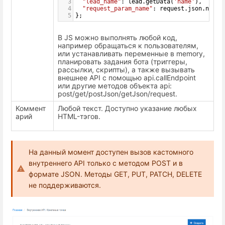
3
"lead_name"
: 
lead
.
getData
(
'name'
),
4
"request_param_name"
: 
request
.
json
.
name
5
};
В JS можно выполнять любой код,
например обращаться к пользователям,
или устанавливать переменные в memory,
планировать задания бота (триггеры,
рассылки, скрипты), а также вызывать
внешнее API c помощью api.callEndpoint
или другие методов объекта api:
post/get/postJson/getJson/request.
Коммент
Любой текст. Доступно указание любых
арий
HTML-тэгов.
На данный момент доступен вызов кастомного
внутреннего API только с методом POST и в
формате JSON. Методы GET, PUT, PATCH, DELETE
не поддерживаются.