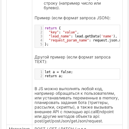
строку (например число или
булево).
Пример (если формат запроса JSON):
1
return
 {
2
"key"
: 
"value"
,
3
"lead_name"
: 
lead
.
getData
(
'name'
),
4
"request_param_name"
: 
request
.
json
.
name
5
};
Другой пример (если формат запроса
TEXT):
1
let a = false;
2
return a;
В JS можно выполнять любой код,
например обращаться к пользователям,
или устанавливать переменные в memory,
планировать задания бота (триггеры,
рассылки, скрипты), а также вызывать
внешнее API c помощью api.callEndpoint
или другие методов объекта api:
post/get/postJson/getJson/request.
Метод(тип
POST / GET / PATCH / и т.д.