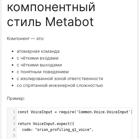
компонентный
стиль Metabot
Компонент — это:
атомарная команда
с чёткими входами
с чёткими выходами
с понятным поведением
с изолированной зоной ответственности
со спрятанной инженерной сложностью
Пример:
1
const VoiceInput = require('Common.Voice.VoiceInput')
2
3
return VoiceInput.expect({
4
  code: "orion_profiling_q1_voice",
5