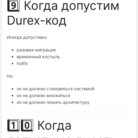
9️⃣ Когда допустим
Durex-код
Иногда допустимо:
разовая миграция
временный костыль
hotfix
Но:
он не должен становиться системой
он не должен множиться
он не должен ломать архитектуру
1️⃣0️⃣ Когда