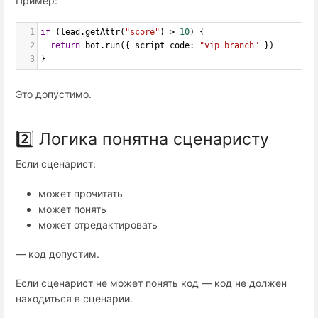
Пример:
1
if
 (
lead
.
getAttr
(
"score"
) 
>
10
) {
2
return
bot
.
run
({ 
script_code
: 
"vip_branch"
 })
3
}
Это допустимо.
2️⃣ Логика понятна сценаристу
Если сценарист:
может прочитать
может понять
может отредактировать
— код допустим.
Если сценарист не может понять код — код не должен
находиться в сценарии.