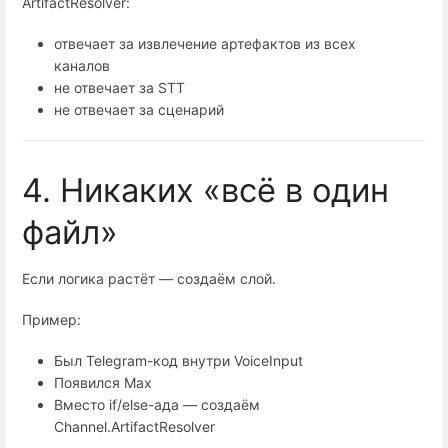
ArtifactResolver:
отвечает за извлечение артефактов из всех
каналов
не отвечает за STT
не отвечает за сценарий
4. Никаких «всё в один
файл»
Если логика растёт — создаём слой.
Пример:
Был Telegram-код внутри VoiceInput
Появился Max
Вместо if/else-ада — создаём
Channel.ArtifactResolver