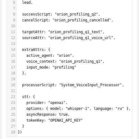
6
  lead,
7
8
  successScript: "orion_profiling_q2",
9
  cancelScript: "orion_profiling_cancelled",
10
11
  targetAttr: "orion_profiling_q1_text",
12
  sourceAttr: "orion_profiling_q1_voice_url",
13
14
  extraAttrs: {
15
    active_agent: "orion",
16
    voice_context: "orion_profiling_q1",
17
    input_mode: "profiling"
18
  },
19
20
  processorScript: "System_VoiceInput_Processor",
21
22
  stt: {
23
    provider: "openai",
24
    options: { model: "whisper-1", language: "ru" },
25
    asyncResponse: true,
26
    tokenKey: "OPENAI_API_KEY"
27
  }
28
})