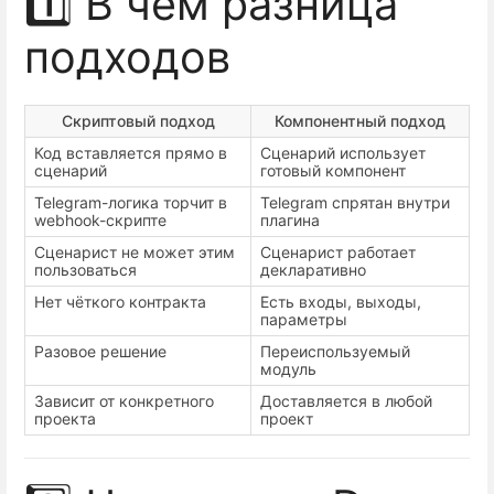
1️⃣ В чём разница
подходов
Скриптовый подход
Компонентный подход
Код вставляется прямо в
Сценарий использует
сценарий
готовый компонент
Telegram-логика торчит в
Telegram спрятан внутри
webhook-скрипте
плагина
Сценарист не может этим
Сценарист работает
пользоваться
декларативно
Нет чёткого контракта
Есть входы, выходы,
параметры
Разовое решение
Переиспользуемый
модуль
Зависит от конкретного
Доставляется в любой
проекта
проект