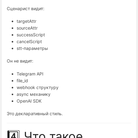
Сценарист видит:
targetAttr
sourceAttr
successScript
cancelScript
stt-параметры
Он не видит:
Telegram API
file_id
webhook структуру
async механику
OpenAI SDK
Это декларативный стиль.
4️⃣ Что такое