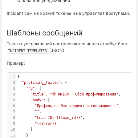
канала для уведомлений
Incident сам не хранит токены и не управляет доступами.
Шаблоны сообщений
Тексты уведомлений настраиваются через атрибут бота
(JSON).
INCIDENT_TEMPLATES
Пример:
1
{
2
"profiling_failed"
: {
3
"ru"
: {
4
"title"
: 
"🧭 ORION · Сбой профилирования"
,
5
"body"
: [
6
"Профиль не был корректно сформирован."
,
7
""
,
8
"Lead ID: {{lead_id}}"
,
9
"{{error}}"
10
      ]
11
    }