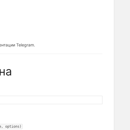
нтации Telegram.
на
e, options)