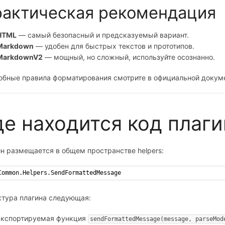
актическая рекомендация
HTML
— самый безопасный и предсказуемый вариант.
Markdown
— удобен для быстрых текстов и прототипов.
MarkdownV2
— мощный, но сложный, используйте осознанно.
бные правила форматирования смотрите в официальной докуме
де находится код плаги
н размещается в общем пространстве helpers:
Common.Helpers.SendFormattedMessage
ктура плагина следующая:
экспортируемая функция
sendFormattedMessage(message, parseMod