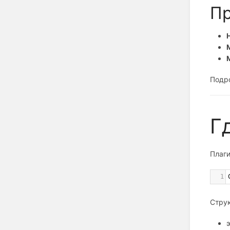
Пр
Подро
Г
Плаги
1
Стру