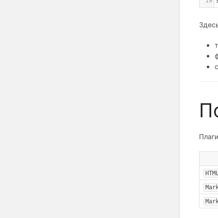
19
Здесь
П
Плаг
HTM
Mar
Mar