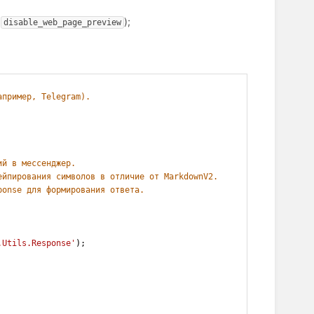
,
);
disable_web_page_preview
апример, Telegram).
ий в мессенджер.
ейпирования символов в отличие от MarkdownV2.
ponse для формирования ответа.
.Utils.Response'
);