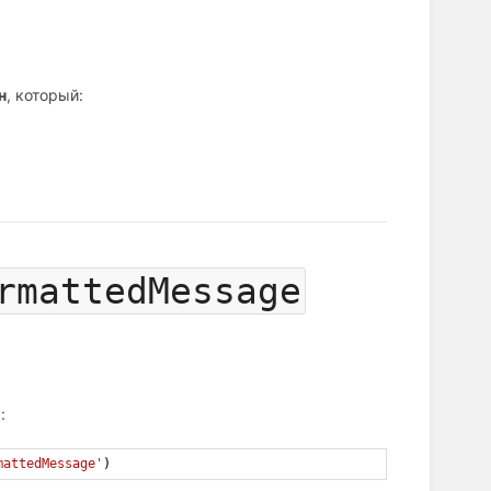
н
, который:
rmattedMessage
:
mattedMessage'
)