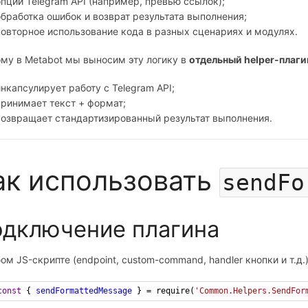
опции Telegram API (например, превью ссылок);
обработка ошибок и возврат результата выполнения;
повторное использование кода в разных сценариях и модулях.
му в Metabot мы выносим эту логику в
отдельный helper-плаги
инкапсулирует работу с Telegram API;
принимает текст + формат;
возвращает стандартизированный результат выполнения.
ак использовать
sendFo
дключение плагина
ом JS-скрипте (endpoint, custom-command, handler кнопки и т.д.)
const
 { 
sendFormattedMessage
 } 
=
require
(
'Common.Helpers.SendFor