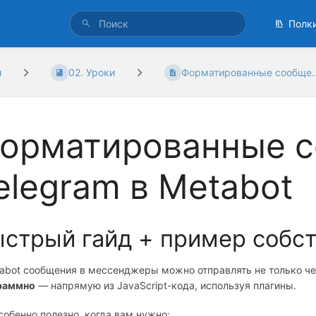
Полк
и
02. Уроки
Форматированные сообще..
орматированные с
elegram в Metabot
стрый гайд + пример собст
abot сообщения в мессенджеры можно отправлять не только че
раммно
— напрямую из JavaScript-кода, используя плагины.
собенно полезно, когда вам нужно: