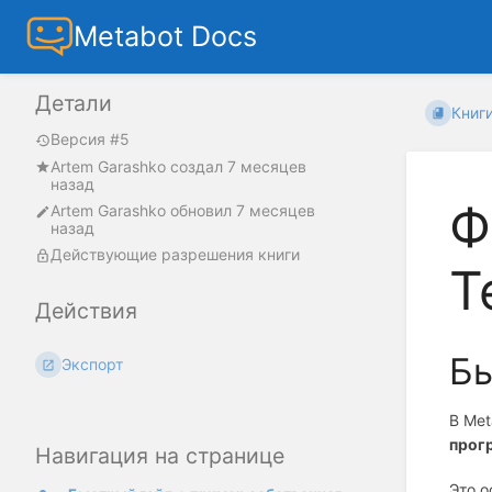
Metabot Docs
Детали
Книг
Версия #5
Artem Garashko
создал
7 месяцев
назад
Ф
Artem Garashko
обновил
7 месяцев
назад
Действующие разрешения книги
T
Действия
Бы
Экспорт
В Met
прог
Навигация на странице
Это о