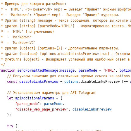
 * Примеры для каждого parseMode:
 * - 'HTML': <b>Привет</b> мир! — Выведет "Привет" жирным шрифто
 * - 'Markdown': *Привет* мир! — Выведет "Привет" курсивом.
 * @param {string} message - Текст сообщения, которое вы хотите 
 * @param {string} [parseMode='HTML'] - Форматирование текста. М
 *  - 'HTML' (по умолчанию)
 *  - 'Markdown'
 *  - 'MarkdownV2'
 * @param {Object} [options={}] - Дополнительные параметры.
 * @param {boolean} [options.disableLinksPreview=true] - Отключи
 * @returns {Object} - Возвращает успешный или ошибочный ответ в
 */
function
sendFormattedMessage
(
message
, 
parseMode
=
'HTML'
, 
optio
// Получаем значение для отключения превью ссылок из options
const
disableLinksPreview
=
options
.
disableLinksPreview
!==
// Устанавливаем параметры для API Telegram
let
apiAdditionalParams
=
 {
"parse_mode"
: 
parseMode
, 
"disable_web_page_preview"
: 
disableLinksPreview
    };
try
 {