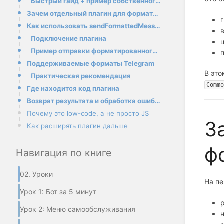
Быстрый гайд + пример собственного плагина
Зачем отдельный плагин для форматированных сообщений
Как использовать sendFormattedMessage
Подключение плагина
Пример отправки форматированного сообщения
Поддерживаемые форматы Telegram
В это
Практическая рекомендация
Commo
Где находится код плагина
Возврат результата и обработка ошибок
Почему это low-code, а не просто JS
З
Как расширять плагин дальше
ф
Навигация по книге
02. Уроки
На пе
Урок 1: Бот за 5 минут
Урок 2: Меню самообслуживания