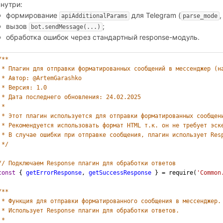
внутри:
формирование
для Telegram (
apiAdditionalParams
parse_mode
вызов
;
bot.sendMessage(...)
обработка ошибок через стандартный response-модуль.
/** 
 * Плагин для отправки форматированных сообщений в мессенджер (н
 * Автор: @ArtemGarashko
 * Версия: 1.0
 * Дата последнего обновления: 24.02.2025
 * 
 * Этот плагин используется для отправки форматированных сообщен
 * Рекомендуется использовать формат HTML т.к. он не требует эск
 * В случае ошибки при отправке сообщения, плагин использует Res
 */
// Подключаем Response плагин для обработки ответов
const
 { 
getErrorResponse
, 
getSuccessResponse
 } 
=
require
(
'Common
/** 
 * Функция для отправки форматированного сообщения в мессенджер.
 * Использует Response плагин для обработки ответов.
 *