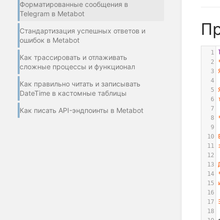
Форматированные сообщения в
Telegram в Metabot
Пр
Стандартизация успешных ответов и
ошибок в Metabot
1
Как трассировать и отлаживать
2
сложные процессы и функционал
3
4
Как правильно читать и записывать
5
DateTime в кастомные таблицы
6
7
Как писать API-эндпоинты в Metabot
8
9
10
11
12
13
14
15
16
17
18