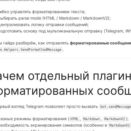
гибко управлять форматированием текста;
выбирать parse mode (HTML / Markdown / MarkdownV2);
централизовать логику отправки сообщений;
подготовить основу под мультиканальную отправку (Telegram, Wh
м гайде разберём, как отправлять
форматированные сообщения
.
n.Helpers.SendFormattedMessage
ачем отдельный плагин
орматированных сооб
рвый взгляд Telegram позволяет просто вызвать
bot.sendMessage
разные режимы форматирования (
,
,
);
HTML
Markdown
MarkdownV2
необходимость экранирования символов (особенно в
MarkdownV2