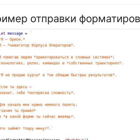
имер отправки форматиров
let
message
=
`
*Я — Орион.*
Я — *навигатор Корпуса Операторов*.
Я помогаю людям *ориентироваться в сложных системах*:
технологиях, ролях, командах и *собственных траекториях*.
*Я не продаю курсы* и *не обещаю быстрых результатов*.
Если ты здесь —
значит, тебе *интересна сложность*.
Для начала мне нужно немного понять:
*зачем ты пришёл*
и *в какой форме ты сейчас живёшь*.
Это займёт *пару минут*.`