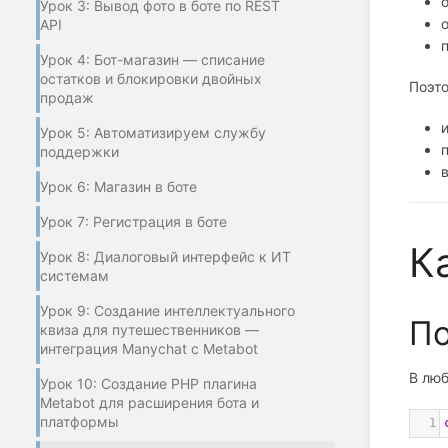
Урок 3: Вывод фото в боте по REST
API
Урок 4: Бот-магазин — списание
остатков и блокировки двойных
Поэто
продаж
Урок 5: Автоматизируем службу
поддержки
Урок 6: Магазин в боте
Урок 7: Регистрация в боте
К
Урок 8: Диалоговый интерфейс к ИТ
системам
Урок 9: Создание интеллектуального
По
квиза для путешественников —
интеграция Manychat с Metabot
В люб
Урок 10: Создание PHP плагина
Metabot для расширения бота и
платформы
1