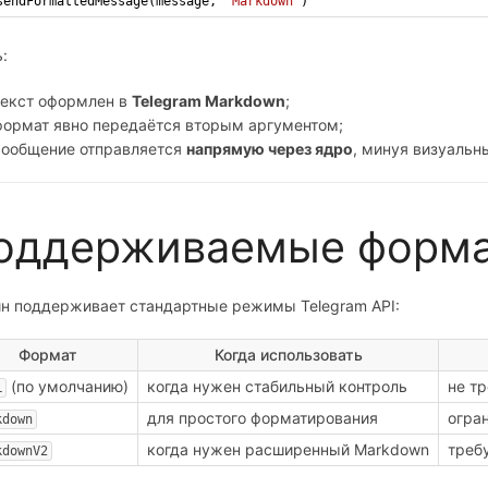
sendFormattedMessage
(
message
, 
'Markdown'
)
:
текст оформлен в
Telegram Markdown
;
формат явно передаётся вторым аргументом;
сообщение отправляется
напрямую через ядро
, минуя визуальн
оддерживаемые форма
ин поддерживает стандартные режимы Telegram API:
Формат
Когда использовать
(по умолчанию)
когда нужен стабильный контроль
не т
L
для простого форматирования
огра
kdown
когда нужен расширенный Markdown
треб
kdownV2