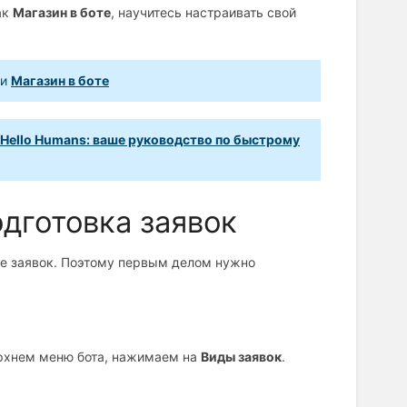
ак
Магазин в боте
, научитесь настраивать свой
ии
Магазин в боте
Hello Humans: ваше руководство по быстрому
одготовка заявок
ме заявок. Поэтому первым делом нужно
рхнем меню бота, нажимаем на
Виды заявок
.