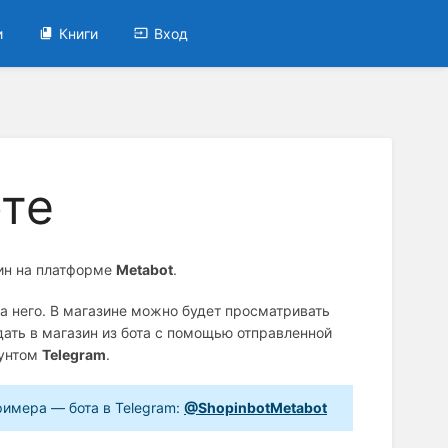
и
Книги
Вход
оте
зин на платформе
Metabot
.
на него. В магазине можно будет просматривать
дать в магазин из бота с помощью отправленной
аунтом
Telegram
.
римера — бота в Telegram:
@ShopinbotMetabot