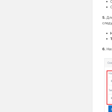
5.
Для
след
6.
На