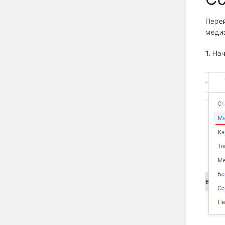
Перей
медиа
1.
Нач