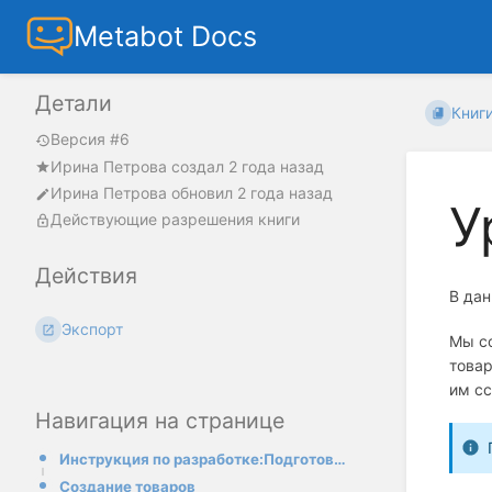
Metabot Docs
Детали
Книг
Версия #6
Ирина Петрова
создал
2 года назад
Ирина Петрова
обновил
2 года назад
У
Действующие разрешения книги
Действия
В дан
Экспорт
Мы со
товар
им сс
Навигация на странице
Инструкция по разработке:Подготовка заявок
Создание товаров