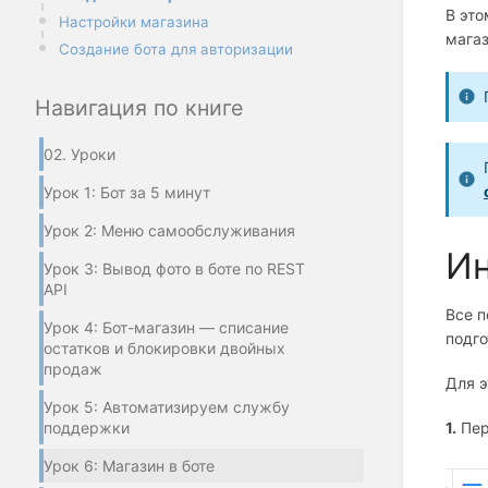
В эт
Настройки магазина
магаз
Создание бота для авторизации
Навигация по книге
02. Уроки
Урок 1: Бот за 5 минут
Урок 2: Меню самообслуживания
Ин
Урок 3: Вывод фото в боте по REST
API
Все п
Урок 4: Бот-магазин — списание
подго
остатков и блокировки двойных
продаж
Для э
Урок 5: Автоматизируем службу
поддержки
1.
Пер
Урок 6: Магазин в боте