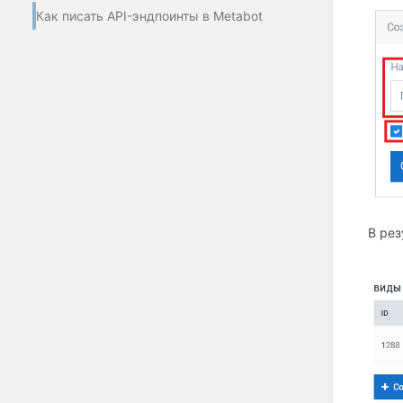
Как писать API-эндпоинты в Metabot
В рез