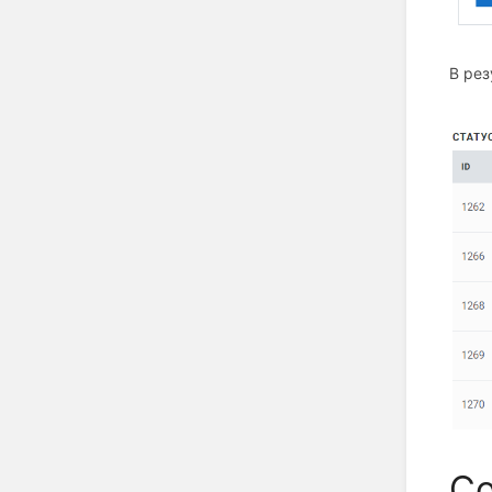
В рез
Со