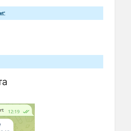
et"
та