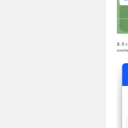
2.
В с
кноп