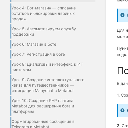
Урок 4: Бот-магазин — списание
остатков и блокировки двойных
продаж
Урок 5: Автоматизируем службу
Для н
поддержки
может
Урок 6: Магазин в боте
Пункт
Урок 7: Регистрация в боте
подкл
Урок 8: Диалоговый интерфейс к ИТ
По
системам
Урок 9: Создание интеллектуального
В дан
квиза для путешественников —
интеграция Manychat с Metabot
1.
Соз
Урок 10: Создание PHP плагина
Metabot для расширения бота и
платформы
Форматированные сообщения в
2.
Соз
Telegram в Metabot