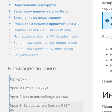
возв
Подключение маршрутов
через
Запускаем первую версию бота
Включение режима отладки
Расширяем скрипт с приветствием и меню
Подключаемся к API Unsplash.com
Иcследуем endpoints API Unsplash.com
В ход
Заполняем скрипт select_theme_photo
Заполняем скрипт show_next_photo
Запускаем бот!
Навигация по книге
02. Уроки
Прият
Урок 1: Бот за 5 минут
Ин
Урок 2: Меню самообслуживания
Урок 3: Вывод фото в боте по REST
Первы
API
меню