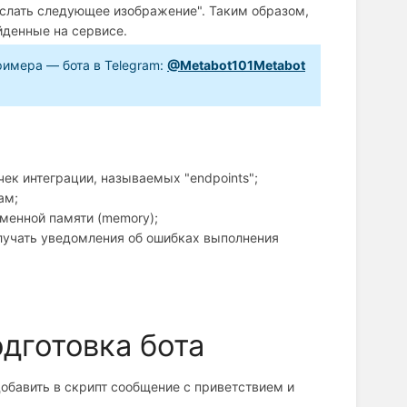
слать следующее изображение". Таким образом,
йденные на сервисе.
римера — бота в Telegram:
@Metabot101Metabot
ек интеграции, называемых "endpoints";
ам;
еменной памяти (memory);
олучать уведомления об ошибках выполнения
дготовка бота
добавить в скрипт сообщение с приветствием и