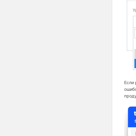
Если 
ошибо
проду