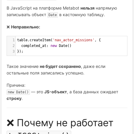
В JavaScript на платформе Metabot
нельзя
напрямую
записывать объект
в кастомную таблицу.
Date
❌
Неправильно:
1
table
.
createItem
(
'nav_actor_missions'
, {
2
completed_at
: 
new
Date
()
3
});
Такое значение
не будет сохранено
, даже если
остальные поля записались успешно.
Причина:
— это
JS-объект
, а база данных ожидает
new Date()
строку
.
❌ Почему не работает