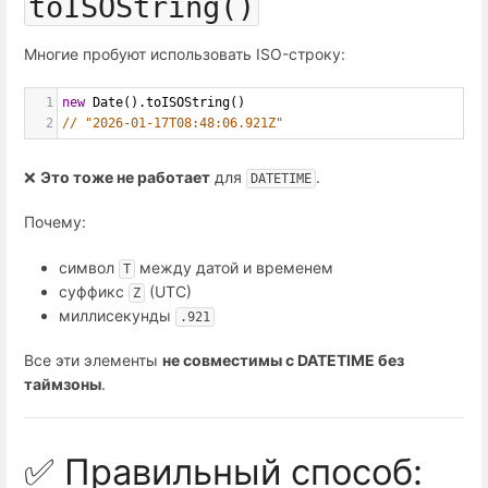
toISOString()
Многие пробуют использовать ISO-строку:
1
new
Date
().
toISOString
()
2
// "2026-01-17T08:48:06.921Z"
❌
Это тоже не работает
для
.
DATETIME
Почему:
символ
между датой и временем
T
суффикс
(UTC)
Z
миллисекунды
.921
Все эти элементы
не совместимы с DATETIME без
таймзоны
.
✅ Правильный способ: