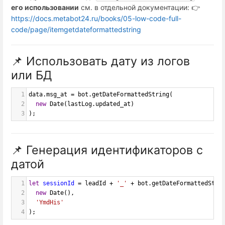
его использовании
см. в отдельной документации: 👉
https://docs.metabot24.ru/books/05-low-code-full-
code/page/itemgetdateformattedstring
📌 Использовать дату из логов
или БД
1
data
.
msg_at
=
bot
.
getDateFormattedString
(
2
new
Date
(
lastLog
.
updated_at
)
3
);
📌 Генерация идентификаторов с
датой
1
let
sessionId
=
leadId
+
'_'
+
bot
.
getDateFormattedStri
2
new
Date
(),
3
'YmdHis'
4
);