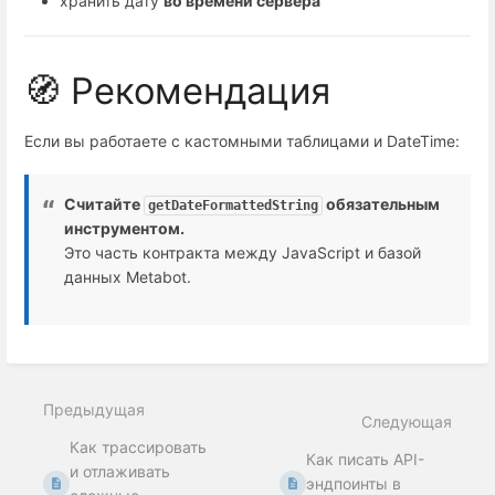
хранить дату
во времени сервера
🧭 Рекомендация
Если вы работаете с кастомными таблицами и DateTime:
Считайте
обязательным
getDateFormattedString
инструментом.
Это часть контракта между JavaScript и базой
данных Metabot.
Предыдущая
Следующая
Как трассировать
Как писать API-
и отлаживать
эндпоинты в