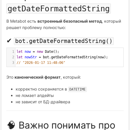
getDateFormattedString
В Metabot есть
встроенный безопасный метод
, который
решает проблему полностью:
✔
bot.getDateFormattedString()
1
let
now
=
new
Date
();
2
let
nowStr
=
bot
.
getDateFormattedString
(
now
);
3
// "2026-01-17 11:48:06"
Это
канонический формат
, который:
корректно сохраняется в
DATETIME
не ломает апдейты
не зависит от БД-драйвера
🧠 Важно понимать про