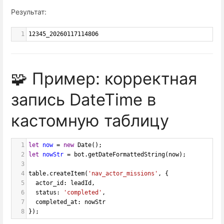
Результат:
1
12345_20260117114806
🧩 Пример: корректная
запись DateTime в
кастомную таблицу
1
let
now
=
new
Date
();
2
let
nowStr
=
bot
.
getDateFormattedString
(
now
);
3
4
table
.
createItem
(
'nav_actor_missions'
, {
5
actor_id
: 
leadId
,
6
status
: 
'completed'
,
7
completed_at
: 
nowStr
8
});