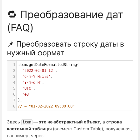
🔁 Преобразование дат
(FAQ)
📌 Преобразовать строку даты в
нужный формат
1
item
.
getDateFormattedString
(
2
'2022-02-01 12'
,
3
'd-m-Y H:i:s'
,
4
'Y-m-d H'
,
5
'UTC'
,
6
'+3'
7
);
8
// → "01-02-2022 09:00:00"
Здесь
— это не абстрактный объект
, а
строка
item
кастомной таблицы
(элемент Custom Table), полученная,
например, через: