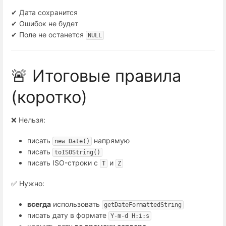
✔ Дата сохранится
✔ Ошибок не будет
✔ Поле не останется
NULL
🚨 Итоговые правила
(коротко)
❌ Нельзя:
писать
напрямую
new Date()
писать
toISOString()
писать ISO-строки с
и
T
Z
✅ Нужно:
всегда
использовать
getDateFormattedString
писать дату в формате
Y-m-d H:i:s