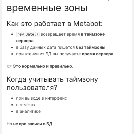
временные зоны
Как это работает в Metabot:
возвращает время
в таймзоне
new Date()
сервера
в базу данных дата пишется
без таймзоны
при чтении из БД вы получаете
время сервера
👉
Это нормально и правильно.
Когда учитывать таймзону
пользователя?
при выводе в интерфейс
в отчётах
в аналитике
Но
не при записи в БД
.