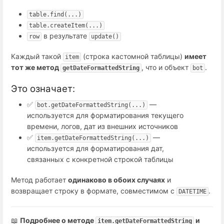
table.find(...)
table.createItem(...)
в результате
row
update()
Каждый такой
(строка кастомной таблицы)
имеет
item
тот же метод
, что и объект
.
getDateFormattedString
bot
Это означает:
✅
—
bot.getDateFormattedString(...)
используется для форматирования текущего
времени, логов, дат из внешних источников
✅
—
item.getDateFormattedString(...)
используется для форматирования дат,
связанных с конкретной строкой таблицы
Метод работает
одинаково в обоих случаях
и
возвращает строку в формате, совместимом с
.
DATETIME
📖
Подробнее о методе
и
item.getDateFormattedString