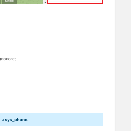
диалоге;
l
и
sys_phone
.