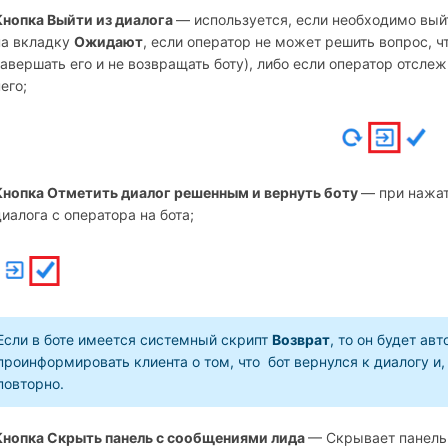
Кнопка Выйти из диалога
— используется, если необходимо выйт
на вкладку
Ожидают
, если оператор не может решить вопрос, ч
завершать его и не возвращать боту), либо если оператор отсле
него;
Кнопка Отметить диалог решенным и вернуть боту
— при нажат
диалога с оператора на бота;
Если в боте имеется системный скрипт
Возврат
, то он будет ав
проинформировать клиента о том, что бот вернулся к диалогу и,
повторно.
Кнопка Скрыть панель с сообщениями лида
— Скрывает панель 