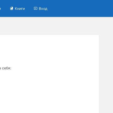
и
Книги
Вход
 себя: