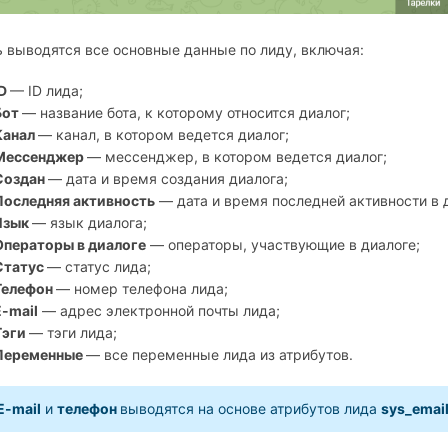
 выводятся все основные данные по лиду, включая:
ID
— ID лида;
Бот
— название бота, к которому относится диалог;
Канал
— канал, в котором ведется диалог;
Мессенджер
— мессенджер, в котором ведется диалог;
Создан
— дата и время создания диалога;
Последняя активность
— дата и время последней активности в 
Язык
— язык диалога;
Операторы в диалоге
— операторы, участвующие в диалоге;
Статус
— статус лида;
Телефон
— номер телефона лида;
E-mail
— адрес электронной почты лида;
Тэги
— тэги лида;
Переменные
— все переменные лида из атрибутов.
E-mail
и
телефон
выводятся на основе атрибутов лида
sys_emai