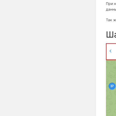
При н
данны
Так ж
Ша