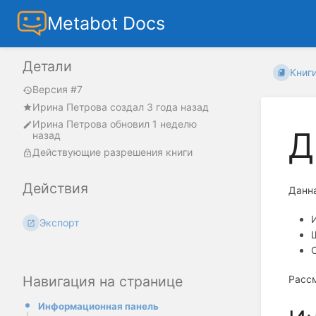
Metabot Docs
Детали
Книг
Версия #7
Ирина Петрова
создал
3 года назад
Ирина Петрова
обновил
1 неделю
Д
назад
Действующие разрешения книги
Действия
Данна
Экспорт
Навигация на странице
Расс
Информационная панель