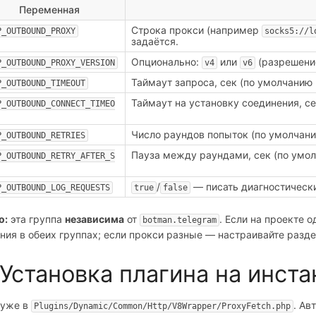
Переменная
Строка прокси (например
P_OUTBOUND_PROXY
socks5://l
задаётся.
Опционально:
или
(разрешение
P_OUTBOUND_PROXY_VERSION
v4
v6
Таймаут запроса, сек (по умолчанию 
P_OUTBOUND_TIMEOUT
Таймаут на установку соединения, се
P_OUTBOUND_CONNECT_TIMEO
Число раундов попыток (по умолчани
P_OUTBOUND_RETRIES
Пауза между раундами, сек (по умол
P_OUTBOUND_RETRY_AFTER_S
/
— писать диагностические
P_OUTBOUND_LOG_REQUESTS
true
false
о:
эта группа
независима
от
. Если на проекте 
botman.telegram
ния в обеих группах; если прокси разные — настраивайте разде
 Установка плагина на инста
 уже в
. Ав
Plugins/Dynamic/Common/Http/V8Wrapper/ProxyFetch.php