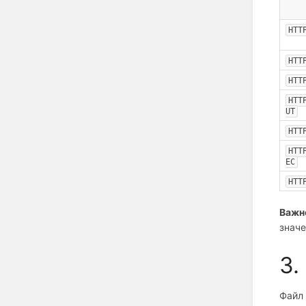
HTT
HTT
HTT
HTT
UT
HTT
HTT
EC
HTT
Важн
значе
3.
Файл