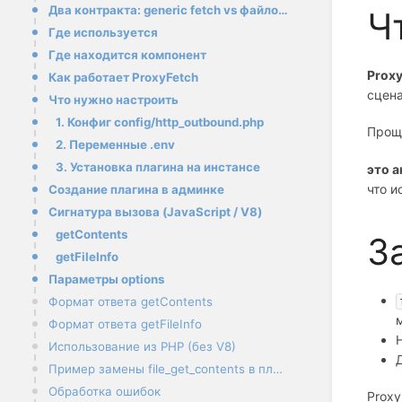
Два контракта: generic fetch vs файловая загрузка
Ч
Где используется
Где находится компонент
Proxy
Как работает ProxyFetch
сцена
Что нужно настроить
1. Конфиг config/http_outbound.php
Проще
2. Переменные .env
3. Установка плагина на инстансе
это 
что и
Создание плагина в админке
Сигнатура вызова (JavaScript / V8)
getContents
З
getFileInfo
Параметры options
Формат ответа getContents
Формат ответа getFileInfo
Использование из PHP (без V8)
Пример замены file_get_contents в плагине
Обработка ошибок
Proxy