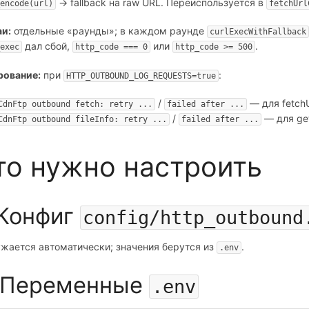
→ fallback на raw URL. Переиспользуется в
encode(url)
fetchUrl
аи:
отдельные «раунды»; в каждом раунде
curlExecWithFallback
дал сбой,
или
.
exec
http_code === 0
http_code >= 500
рование:
при
:
HTTP_OUTBOUND_LOG_REQUESTS=true
/
— для fetchU
CdnFtp outbound fetch: retry ...
failed after ...
/
— для get
CdnFtp outbound fileInfo: retry ...
failed after ...
то нужно настроить
 Конфиг
config/http_outbound
жается автоматически; значения берутся из
.
.env
. Переменные
.env