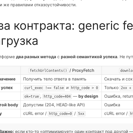
и же правилами отказоустойчивости.
ва контракта: generic f
агрузка
атформе
два разных метода
с
разной семантикой успеха
. Не пу
/ ProxyFetch
fetchUrlContents()
downlo
начение
Получить тело ответа в память
Скачать и сох
 успех
и
Только
curl_exec !== false
http_code > 0
2xx +
,
—
by design
Ошибка, retu
ok=true
http_code=404
той body
Допустим (204, HEAD-like API)
Ошибка
y
cURL error /
/
cURL error /
http_code=0
5xx
h
Важно:
если кто-то «оптимизирует» один контракт под другой —