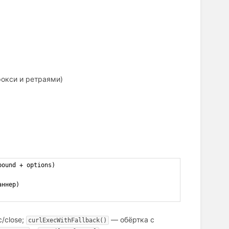
рокси и ретраями)
bound + options)
аннер)
c/close;
— обёртка с
curlExecWithFallback()