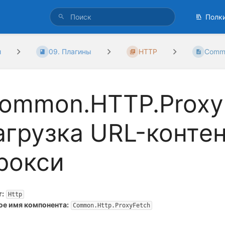
Полк
и
09. Плагины
HTTP
Commo
ommon.HTTP.Proxy
агрузка URL-контен
рокси
т:
Http
ое имя компонента:
Common.Http.ProxyFetch