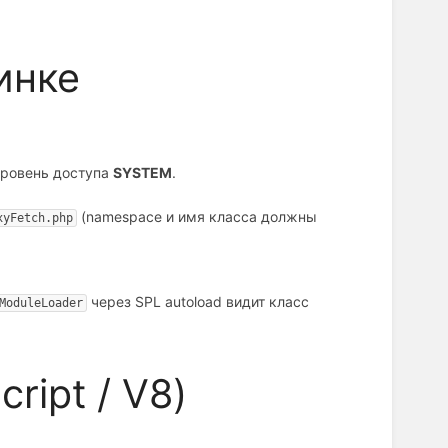
инке
уровень доступа
SYSTEM
.
(namespace и имя класса должны
xyFetch.php
через SPL autoload видит класс
ModuleLoader
ript / V8)