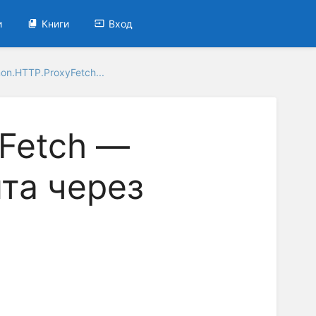
и
Книги
Вход
n.HTTP.ProxyFetch...
Fetch —
та через