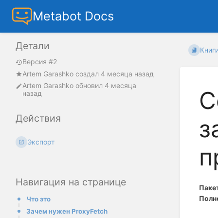
Metabot Docs
Детали
Книг
Версия #2
Artem Garashko
создал
4 месяца назад
Artem Garashko
обновил
4 месяца
C
назад
Действия
з
Экспорт
п
Навигация на странице
Паке
Полн
Что это
Зачем нужен ProxyFetch