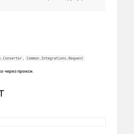
,
s.Converter
Common.Integrations.Request
ко через прокси
.
т