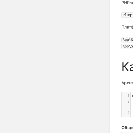
PHP-к
Plugi
Платф
App\S
App\S
К
Архит
1
2
3
4
Общи