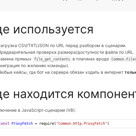
де используется
Загрузка CSV/TXT/JSON по URL перед разбором в сценарии.
Предварительная проверка размера/доступности файла по URL.
Замена прямых
в плагинах вроде
file_get_contents
Common.File
(миграция по желанию команды).
Любые кейсы, где бот на сервере обязан ходить в интернет
толь
де находится компонен
ючение в JavaScript-сценарии (V8):
const
ProxyFetch
=
require
(
"Common.Http.ProxyFetch"
)