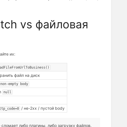
etch vs файловая
тайте их:
adFileFromUrlToBusiness()
ранить файл на диск
 non-empty body
rn
null
/ не-2xx / пустой body
ttp_code=0
 сломает либо плагины, либо загрузку файлов.