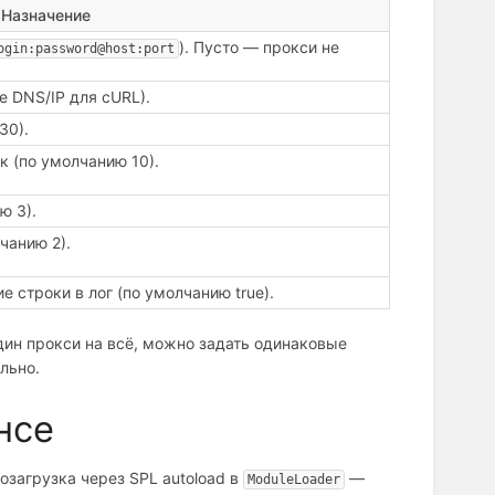
Назначение
). Пусто — прокси не
ogin:password@host:port
 DNS/IP для cURL).
30).
к (по умолчанию 10).
ю 3).
чанию 2).
 строки в лог (по умолчанию true).
один прокси на всё, можно задать одинаковые
льно.
нсе
тозагрузка через SPL autoload в
—
ModuleLoader