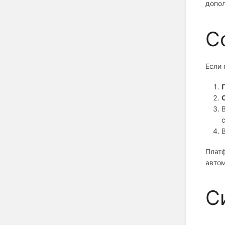
допол
С
Если
Платф
автом
С