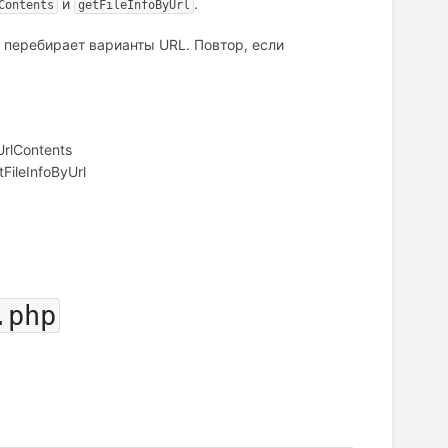
и
.
Contents
getFileInfoByUrl
перебирает варианты URL. Повтор, если
rlContents
FileInfoByUrl
.php