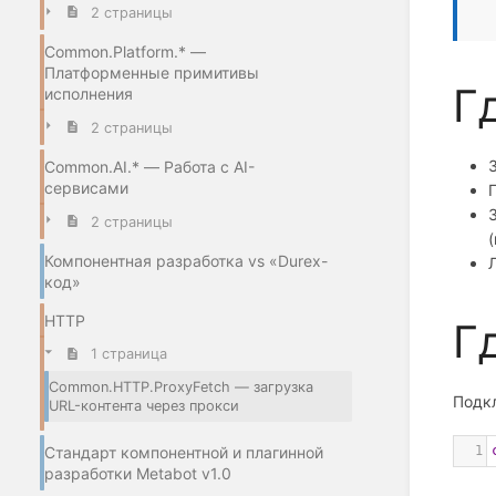
2 страницы
Common.Platform.* —
Платформенные примитивы
Г
исполнения
2 страницы
Common.AI.* — Работа с AI-
сервисами
2 страницы
Компонентная разработка vs «Durex-
код»
HTTP
Г
1 страница
Common.HTTP.ProxyFetch — загрузка
Подкл
URL-контента через прокси
1
Стандарт компонентной и плагинной
разработки Metabot v1.0