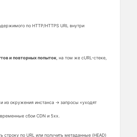
содержимого по HTTP/HTTPS URL внутри
утов и повторных попыток
, на том же cURL-стеке,
и из окружения инстанса → запросы «уходят
временные сбои CDN и 5xx.
ть строку по URL или получить метаданные (HEAD)