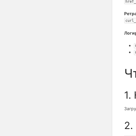
href_
Ретр
curl_
Логи
Ч
1.
Загру
2