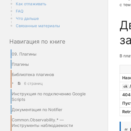
Как отлаживать
с тем
FAQ
Что дальше
Д
Связанные материалы
з
Навигация по книге
09. Плагины
В пл
Плагины
Библиотека плагинов
Наз
6 страниц
/
ok
Инструкция по подключению Google
404
Scripts
Пус
Документация по Notifier
Retr
Common.Observability.* —
Инструменты наблюдаемости