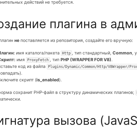
нительных действий не требуется.
оздание плагина в адм
 плагин
не
поставляется из репозитория, создайте его вручную:
Плагин:
имя каталога/пакета
, тип стандартный,
Common
, 
Http
Скрипт:
имя
, тип
PHP (WRAPPER FOR V8)
.
ProxyFetch
Вставьте код из файла
Plugins/Dynamic/Common/Http/V8Wrapper/Pro
совпадать).
Включите скрипт (
is_enabled
).
орма сохранит PHP-файл в структуру динамических плагинов;
атически.
игнатура вызова (JavaSc