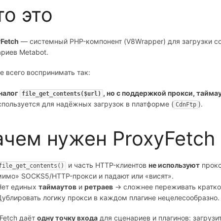
то это
Fetch
— системный PHP-компонент (V8Wrapper) для загрузки 
риев Metabot.
 всего воспринимать так:
аналог
, но с поддержкой прокси, тайма
file_get_contents($url)
спользуется для надёжных загрузок в платформе (
).
CdnFtp
ачем нужен ProxyFetch
и часть HTTP-клиентов
не используют
прокс
file_get_contents()
мимо» SOCKS5/HTTP-прокси и падают или «висят».
Нет единых
таймаутов
и
ретраев
→ сложнее переживать кратко
Дублировать логику прокси в каждом плагине нецелесообразно.
Fetch даёт
одну точку входа
для сценариев и плагинов: загрузи