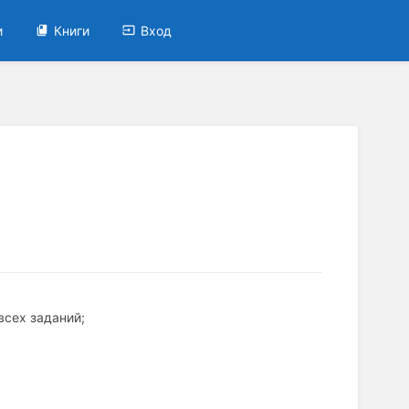
и
Книги
Вход
всех заданий;