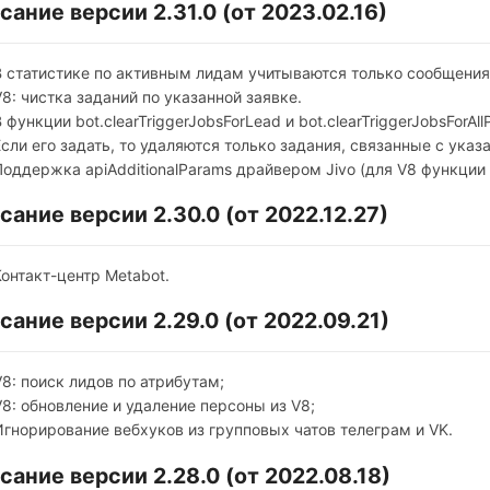
сание версии 2.31.0 (от 2023.02.16)
В статистике по активным лидам учитываются только сообщения
V8: чистка заданий по указанной заявке.
 функции bot.clearTriggerJobsForLead и bot.clearTriggerJobsForAl
Если его задать, то удаляются только задания, связанные с указа
Поддержка apiAdditionalParams драйвером Jivo (для V8 функции 
сание версии 2.30.0 (от 2022.12.27)
Контакт-центр Metabot.
сание версии 2.29.0 (от 2022.09.21)
V8: поиск лидов по атрибутам;
V8: обновление и удаление персоны из V8;
Игнорирование вебхуков из групповых чатов телеграм и VK.
сание версии 2.28.0 (от 2022.08.18)