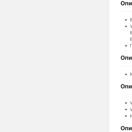
Опи
В
Опи
Опи
Опи