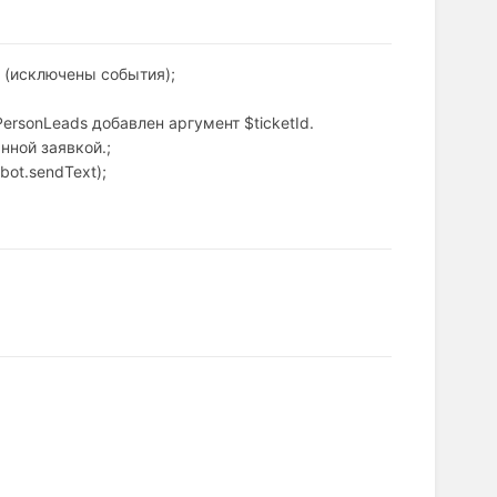
 (исключены события);
lPersonLeads добавлен аргумент $ticketId.
нной заявкой.;
bot.sendText);