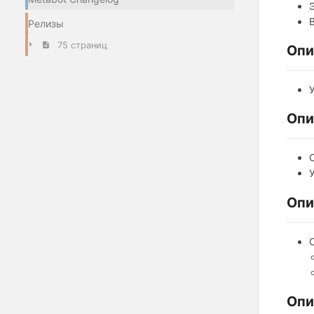
Релизы
75 страниц
Опи
Опи
Опи
Опи