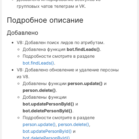
групповых чатов телеграм и VK.
Подробное описание
Добавлено
V8: Добавлен поиск лидов по атрибутам.
Добавлена функция
bot.findLeads()
.
Подробности смотрите в разделе
bot.findLeads()
.
V8: Добавлено обновление и удаление персоны
из V8.
Добавлены функции
person.update()
и
person.delete()
.
Добавлены функции
bot.updatePersonById()
и
bot.deletePersonById()
.
Подробности смотрите в разделе
person.update()
,
person.delete()
,
bot.updatePersonById()
и
bot.deletePersonById()
.