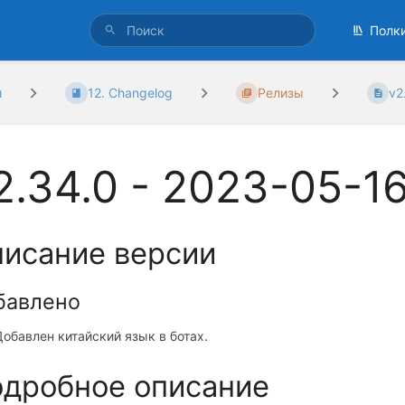
Полк
и
12. Changelog
Релизы
v2
2.34.0 - 2023-05-1
исание версии
бавлено
Добавлен китайский язык в ботах.
дробное описание