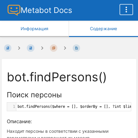
Metabot Docs
Информация
Содержание
bot.findPersons()
Поиск персоны
1
bot
.
findPersons
(
$where
=
 [], 
$orderBy
=
 [], 
?
int
$limit
Описание:
Находит персоны в соответствии с указанными
параметрами и возвращает их массив.