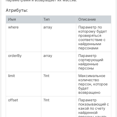
Атрибуты:
Имя
Тип
Описание
where
array
Параметр по
которому будет
проверяться
соответствие с
найденными
персонами
orderBy
array
Параметр
сортирующий
найденные
персоны
limit
?int
Максимальное
количество
персон, которое
будет
возвращено
offset
?int
Параметр
показывающий с
какой по счету
найденной
персоны начать