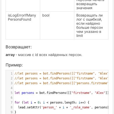
возвращать
значения
isLogErrorIfMany
bool
Возвращать ли
PersonsFound
лог с ошибкой,
если найдено
больше персон
чем указано в
limit
Возвращает:
array
- массив с id всех найденных персон.
Пример:
1
//let persons = bot.findPersons([["firstname", "Alex"]]
2
//let persons = bot.findPersons([["firstname", "Alex"],
3
//let persons = bot.findPersons([["persons.firstname", 
4
5
let
persons
=
bot
.
findPersons
([[
"firstname"
, 
"Alex"
]]);
6
7
for
 (
let
i
=
0
; 
i
<
persons
.
length
; 
i
++
) {
8
lead
.
setAttr
(
'person_'
+
i
+
'_role_name'
, 
persons
[
i
]
9
}