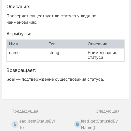
Описание:
Проверяет существует ли статуса у лида по
наименованию.
Атрибуты:
Имя
Тип
Описание
name
string
Наименование
статуса
Возвращает:
bool
— подтверждение существования статуса.
Предыдущая
Следующая
lead.issetStatusByI
lead.getStatusIdBy
d()
Name()