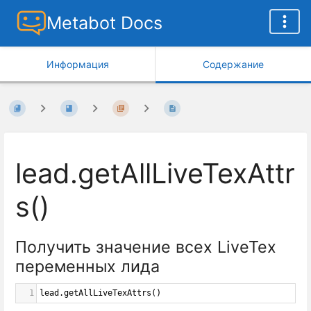
Metabot Docs
Информация
Содержание
lead.getAllLiveTexAttr
s()
Получить значение всех LiveTex
переменных лида
1
lead
.
getAllLiveTexAttrs
()