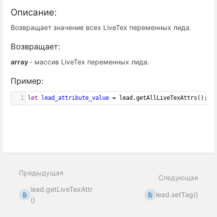
Описание:
Возвращает значение всех LiveTex переменных лида.
Возвращает:
array
- массив LiveTex переменных лида.
Пример:
1
let
lead_attribute_value
=
lead
.
getAllLiveTexAttrs
();
Предыдущая
Следующая
lead.getLiveTexAttr
lead.setTag()
()