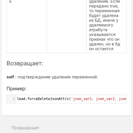
s
удаление. Если
передано true,
то переменная
будет удалена
из БД, иначе у
удаляемого
атрибута
указывается
признак что он
удален, но в бд
он остается
Возвращает:
self
- подтверждение удаления переменной.
Пример:
1
lead
.
forceDeleteJsonAttrs
(
'json_var1, json_var2, json_v
Предыдущая