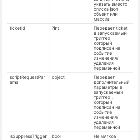
указать вместо
списка json
объект или
массив
ticketId
?int
Передает ticket
в запускаемый
триггер,
который
подписан на
событие
изменения/
удаления
переменной
scriptRequestPar
object
Передает
ams
дополнительный
параметры в
запускаемый
триггер ,
который
подписан на
событие
изменения/
удаления
переменной
isSuppressTrigger
bool
Не мягкое