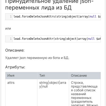
Принудительное удаление json-
переменных лида из БД
1
lead
.
forceDeleteJsonAttrs
(
string
|
object
|
array
|
null
$att
или
1
lead
.
forceDeleteJsonAttr
(
string
|
object
|
array
|
null
$attr
Описание:
Удаляет json переменную из бота и БД.
Атрибуты:
Имя
Тип
Описание
attrs
string|object|arra
Строка,
y|null
представляюща
я собой список
названий
переменных
(разделитель
запятая). Можно