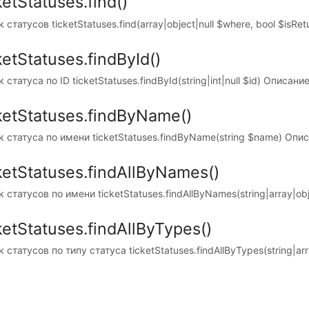
ketStatuses.find()
 статусов ticketStatuses.find(array|object|null $where, bool $isRetur
ketStatuses.findById()
 статуса по ID ticketStatuses.findById(string|int|null $id) Описани
ketStatuses.findByName()
 статуса по имени ticketStatuses.findByName(string $name) Опис
ketStatuses.findAllByNames()
 статусов по имени ticketStatuses.findAllByNames(string|array|obje
ketStatuses.findAllByTypes()
 статусов по типу статуса ticketStatuses.findAllByTypes(string|array