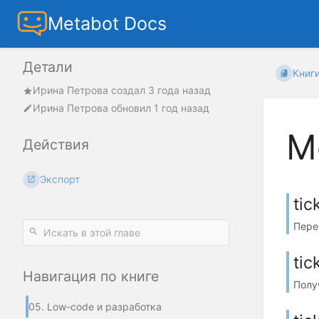
Metabot Docs
Детали
Книг
Ирина Петрова
создал
3 года назад
Ирина Петрова
обновил
1 год назад
М
Действия
Экспорт
tic
Перез
tic
Навигация по книге
Получ
05. Low-code и разработка