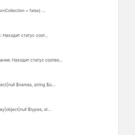
nCollection = false) ...
е: Находит статус соот...
ание: Находит статус соотве...
ct|null $names, string $o...
|object|null $types, st...