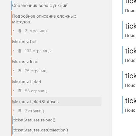
tic
Справочник всех функций
Поиск
Подробное описание сложных
методов
tic
3 страницы
Поиск
Методы bot
tic
132 страницы
Поиск
Методы lead
75 страниц
tic
Методы ticket
Поиск
58 страниц
tic
Методы ticketStatuses
Поиск
7 страниц
ticketStatuses.reload()
ticketStatuses.getCollection()