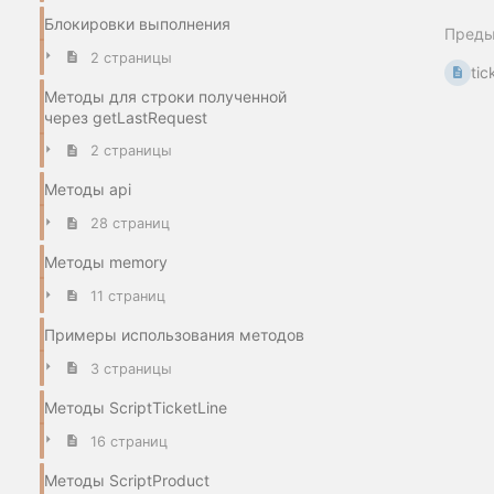
Блокировки выполнения
Пред
2 страницы
tic
Методы для строки полученной
через getLastRequest
2 страницы
Методы api
28 страниц
Методы memory
11 страниц
Примеры использования методов
3 страницы
Методы ScriptTicketLine
16 страниц
Методы ScriptProduct