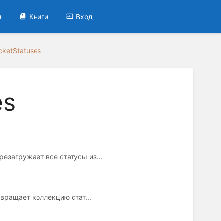
и
Книги
Вход
cketStatuses
es
ерезагружает все статусы из...
озвращает коллекцию стат...