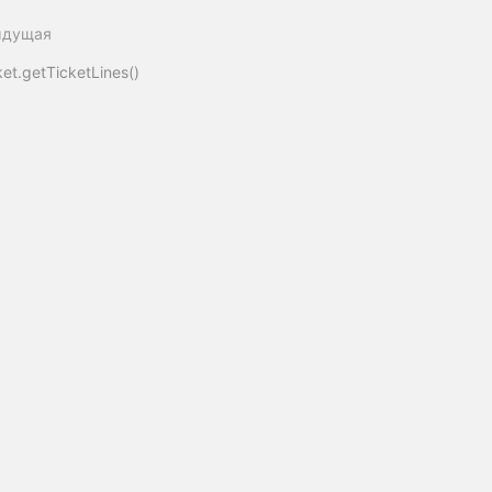
ыдущая
ket.getTicketLines()