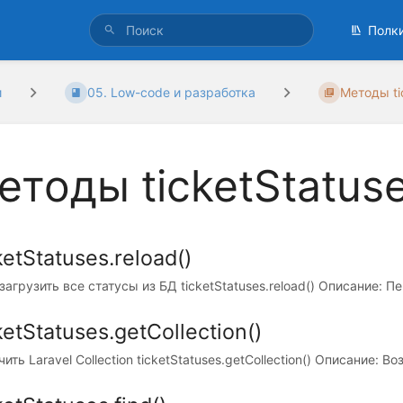
Полк
и
05. Low-code и разработка
Методы ti
етоды ticketStatus
ketStatuses.reload()
агрузить все статусы из БД ticketStatuses.reload() Описание: П
ketStatuses.getCollection()
ить Laravel Collection ticketStatuses.getCollection() Описание: В