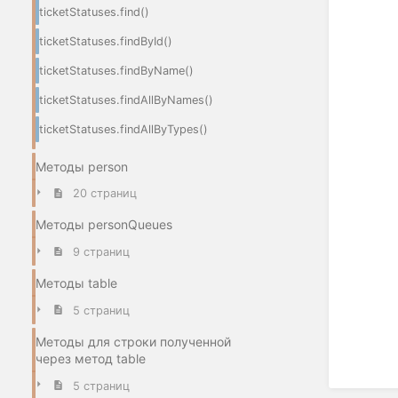
ticketStatuses.find()
ticketStatuses.findById()
ticketStatuses.findByName()
ticketStatuses.findAllByNames()
ticketStatuses.findAllByTypes()
Методы person
20 страниц
Методы personQueues
9 страниц
Методы table
5 страниц
Методы для строки полученной
через метод table
5 страниц