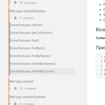
58 страниц
Методы ticketStatuses
7 страниц
ticketStatuses.reload()
Воз
ticketStatuses.getCollection()
Colle
ticketStatuses.find()
При
ticketStatuses.findById()
ticketStatuses.findByName()
1
2
ticketStatuses.findAllByNames()
3
4
ticketStatuses.findAllByTypes()
5
Методы person
20 страниц
Методы personQueues
9 страниц