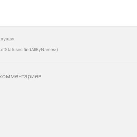
ыдущая
ketStatuses.findAllByNames()
комментариев