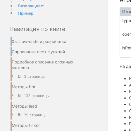
Атр
Возвращает:
Имя
Пример:
type
Навигация по книге
oper
05. Low-code и разработка
isRe
Справочник всех функций
Подробное описание сложных
На д
методов
3 страницы
Методы bot
132 страницы
Методы lead
75 страниц
Методы ticket