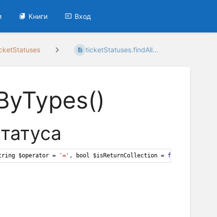
и
Книги
Вход
cketStatuses
ticketStatuses.findAll...
lByTypes()
статуса
tring
$operator
=
'='
, 
bool
$isReturnCollection
=
false
)