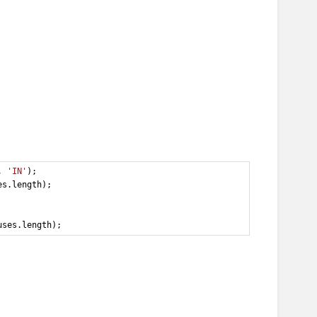
, 
'IN'
);
es
.
length
);
uses
.
length
);