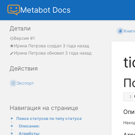
Metabot Docs
Детали
Книг
Версия #1
Ирина Петрова
создал
3 года назад
Ирина Петрова
обновил
3 года назад
t
Действия
П
Экспорт
1
Навигация на странице
Опи
Поиск статусов по типу статуса
Нахо
Описание:
Атрибуты: