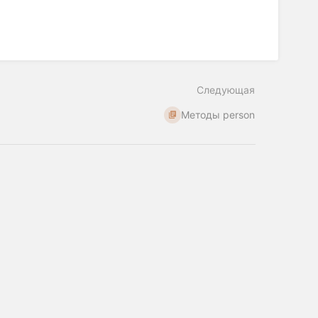
Следующая
Методы person