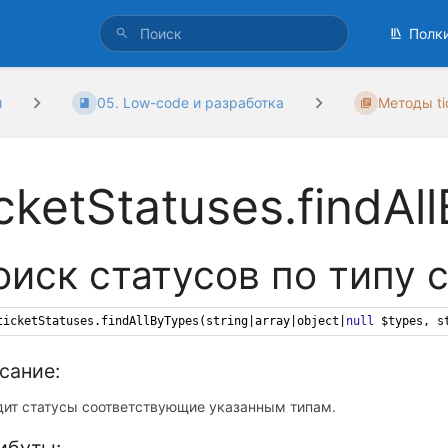
Полк
и
05. Low-code и разработка
Методы ti
icketStatuses.findAl
оиск статусов по типу 
ticketStatuses
.
findAllByTypes
(
string
|
array
|
object
|
null
$types
, 
s
сание:
дит статусы соответствующие указанным типам.