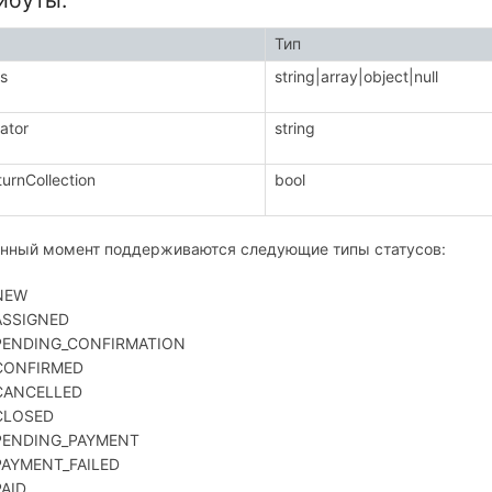
ибуты:
Тип
s
string|array|object|null
ator
string
turnCollection
bool
анный момент поддерживаются следующие типы статусов:
NEW
ASSIGNED
PENDING_CONFIRMATION
CONFIRMED
CANCELLED
CLOSED
PENDING_PAYMENT
PAYMENT_FAILED
PAID