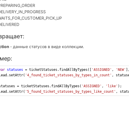
PREPARING_ORDER
DELIVERY_IN_PROGRESS
WAITS_FOR_CUSTOMER_PICK_UP
DELIVERED
вращает:
ction
- данные статусов в виде коллекции.
мер:
var
statuses
=
ticketStatuses
.
findAllByTypes
([
'ASSIGNED'
, 
'NEW'
]
lead
.
setAttr
(
'4_found_ticket_statuses_by_types_in_count'
, 
status
statuses
=
ticketStatuses
.
findAllByTypes
(
'ASSIGNED'
, 
'like'
);
lead
.
setAttr
(
'5_found_ticket_statuses_by_types_like_count'
, 
stat