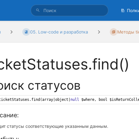
Полк
и
05. Low-code и разработка
Методы ti
icketStatuses.find()
оиск статусов
ticketStatuses
.
find
(
array
|
object
|
null
$where
, 
bool
$isReturnColl
сание:
дит статусы соответствующие указанным данным.