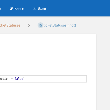
и
Книги
Вход
cketStatuses
ticketStatuses.find()
ection
=
false
)