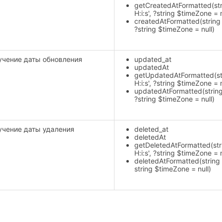
getCreatedAtFormatted(str
H:i:s', ?string $timeZone = n
createdAtFormatted(string 
?string $timeZone = null)
учение даты обновления
updated_at
updatedAt
getUpdatedAtFormatted(st
H:i:s', ?string $timeZone = n
updatedAtFormatted(string 
?string $timeZone = null)
учение даты удаления
deleted_at
deletedAt
getDeletedAtFormatted(str
H:i:s', ?string $timeZone = n
deletedAtFormatted(string $
string $timeZone = null)