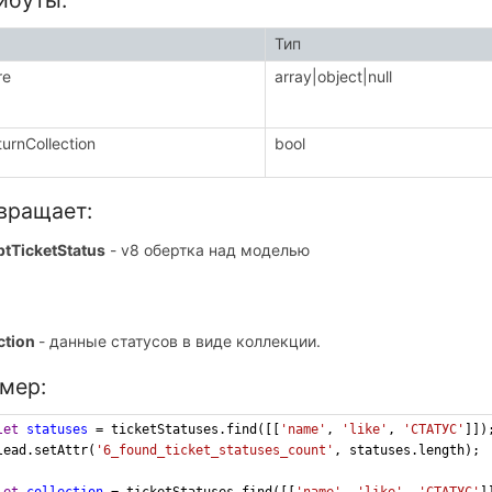
ибуты:
Тип
re
array|object|null
turnCollection
bool
вращает:
ptTicketStatus
- v8 обертка над моделью
ction
- данные статусов в виде коллекции.
мер:
let
statuses
=
ticketStatuses
.
find
([[
'name'
, 
'like'
, 
'СТАТУС'
]])
lead
.
setAttr
(
'6_found_ticket_statuses_count'
, 
statuses
.
length
);
let
collection
=
ticketStatuses
.
find
([[
'name'
, 
'like'
, 
'СТАТУС'
]