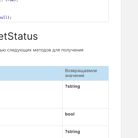
null
);
etStatus
щью следующих методов для получения
Возвращаемое
значение
?string
bool
?string