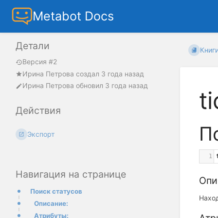
Metabot Docs
Детали
Книг
Версия #2
Ирина Петрова
создал
3 года назад
Ирина Петрова
обновил
3 года назад
t
Действия
П
Экспорт
1
Навигация на странице
Опи
Поиск статусов
Нахо
Описание:
Атрибуты: