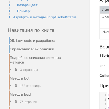
Атр
Возвращает:
Имя
Пример:
whe
Атрибуты и методы ScriptTicketStatus
Навигация по книге
isRe
05. Low-code и разработка
Воз
Справочник всех функций
?Scri
Подробное описание сложных
методов
или
3 страницы
Colle
Методы bot
При
132 страницы
Методы lead
1
2
75 страниц
3
4