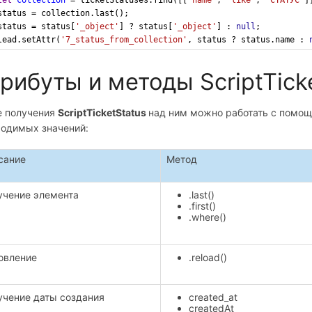
status
=
collection
.
last
();
status
=
status
[
'_object'
] 
?
status
[
'_object'
] : 
null
;
lead
.
setAttr
(
'7_status_from_collection'
, 
status
?
status
.
name
 : 
рибуты и методы ScriptTick
е получения
ScriptTicketStatus
над ним можно работать с помо
ходимых значений:
сание
Метод
учение элемента
.last()
.first()
.where()
овление
.reload()
учение даты создания
created_at
createdAt