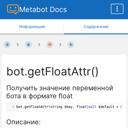
Metabot Docs
Информация
Содержание
bot.getFloatAttr()
Получить значение переменной
бота в формате float
1
bot
.
getFloatAttr
(
string
$key
, 
float
|
null
$default
=
0.0
Описание: