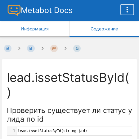
Metabot Docs
Информация
Содержание
lead.issetStatusById(
)
Проверить существует ли статус у
лида по
id
1
lead
.
issetStatusById
(
string
$id
)