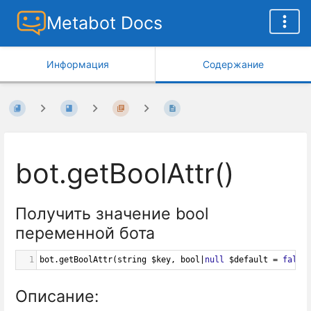
Metabot Docs
Информация
Содержание
bot.getBoolAttr()
Получить значение bool
переменной бота
1
bot
.
getBoolAttr
(
string
$key
, 
bool
|
null
$default
=
false
Описание: