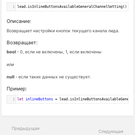
1
lead
.
isInlineButtonsAvailableGeneralChannelSetting
()
Описание:
Возвращает настройки кнопок текущего канала лида.
Возвращает:
bool
- 0, если не включены, 1, если включены
или
null
- если таких данных не существует.
Пример:
1
let
inlineButtons
=
lead
.
isInlineButtonsAvailableGenera
Предыдущая
Следующая