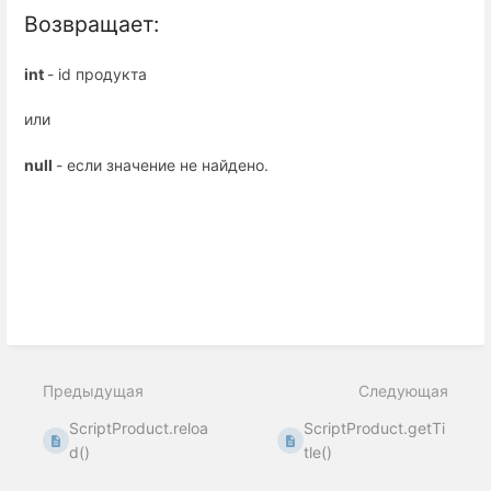
Возвращает:
int
-
id продукта
или
null
- если значение не найдено.
Предыдущая
Следующая
ScriptProduct.reloa
ScriptProduct.getTi
d()
tle()