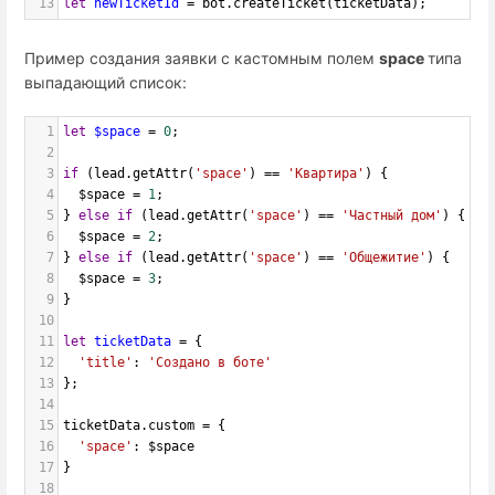
13
let
newTicketId
=
bot
.
createTicket
(
ticketData
);
Пример создания заявки с кастомным полем
space
типа
выпадающий список:
1
let
$space
=
0
;
2
3
if
 (
lead
.
getAttr
(
'space'
) 
==
'Квартира'
) {
4
$space
=
1
;
5
} 
else
if
 (
lead
.
getAttr
(
'space'
) 
==
'Частный дом'
) {
6
$space
=
2
;
7
} 
else
if
 (
lead
.
getAttr
(
'space'
) 
==
'Общежитие'
) {
8
$space
=
3
;
9
}
10
11
let
ticketData
=
 {
12
'title'
: 
'Создано в боте'
13
};
14
15
ticketData
.
custom
=
 {
16
'space'
: 
$space
17
}
18