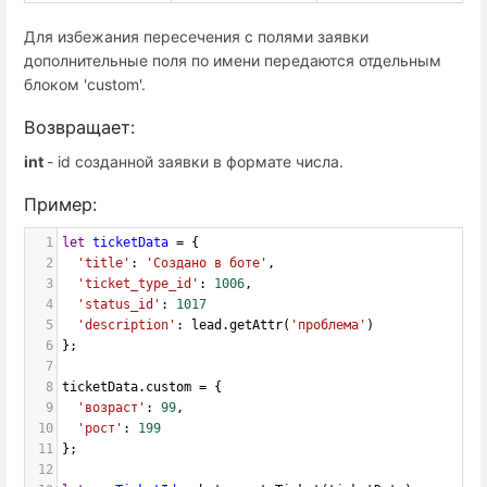
Для избежания пересечения с полями заявки
дополнительные поля по имени передаются отдельным
блоком 'custom'.
Возвращает:
int
- id созданной заявки в формате числа.
Пример:
1
let
ticketData
=
 {
2
'title'
: 
'Создано в боте'
,
3
'ticket_type_id'
: 
1006
,
4
'status_id'
: 
1017
5
'description'
: 
lead
.
getAttr
(
'проблема'
)  
6
};
7
8
ticketData
.
custom
=
 {
9
'возраст'
: 
99
,
10
'рост'
: 
199
11
};
12