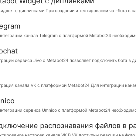
tabot Widget с диплинками
виджет с диплинками При создании и тестировании чат-бота в ка
legram
интеграции канала Telegram c платформой Metabot24 необходимо 
ochat
грации сервиса Jivo с Metabot24 позволяет подключить бота в ди
грация канала VK с платформой Metabot24 Для интеграции кана
nico
интеграции сервиса Umnico с платформой Metabot24 необходимо в
дключение распознавания файлов в р
ктирование настроек канала VK В VK доступны реакции на фото, 