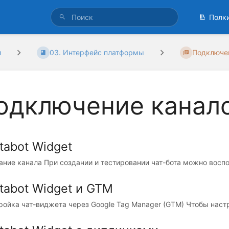
Полк
и
03. Интерфейс платформы
Подключен
одключение канало
tabot Widget
ание канала При создании и тестировании чат-бота можно воспол
tabot Widget и GTM
ройка чат-виджета через Google Tag Manager (GTM) Чтобы настр