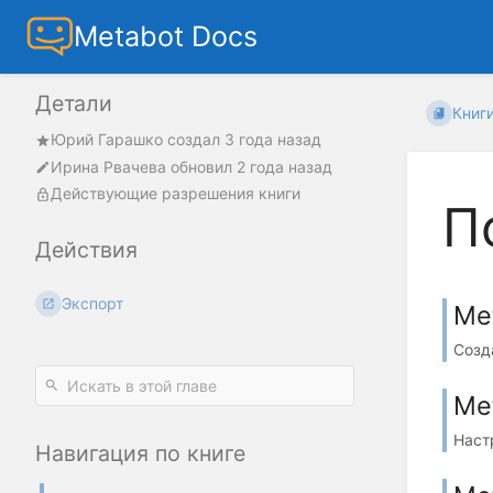
Metabot Docs
Детали
Книг
Юрий Гарашко
создал
3 года назад
Ирина Рвачева
обновил
2 года назад
Действующие разрешения книги
П
Действия
Экспорт
Me
Созд
Me
Наст
Навигация по книге