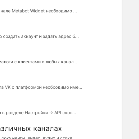
нале Metabot Widget необходимо ...
создать аккаунт и задать адрес б...
алоги с клиентами в любых канал...
ла VK с платформой необходимо име...
 разделе Настройки -> API скоп...
азличных каналах
документы, видео, аудио и стике...