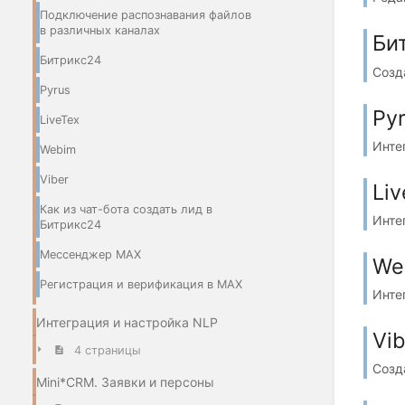
Подключение распознавания файлов
в различных каналах
Би
Битрикс24
Созд
Pyrus
Py
LiveTex
Инте
Webim
Viber
Li
Как из чат-бота создать лид в
Инте
Битрикс24
Мессенджер МАХ
We
Регистрация и верификация в МАХ
Инте
Интеграция и настройка NLP
Vib
4 страницы
Созда
Mini*CRM. Заявки и персоны