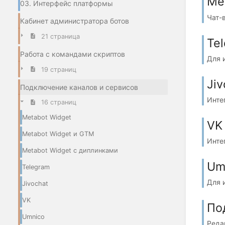
Me
03. Интерфейс платформы
Чат-
Кабинет администратора ботов
21 страница
Te
Работа с командами скриптов
Для 
19 страниц
Jiv
Подключение каналов и сервисов
Инте
16 страниц
Metabot Widget
VK
Metabot Widget и GTM
Инте
Metabot Widget с диплинками
Um
Telegram
Для 
Jivochat
VK
По
Umnico
Реда