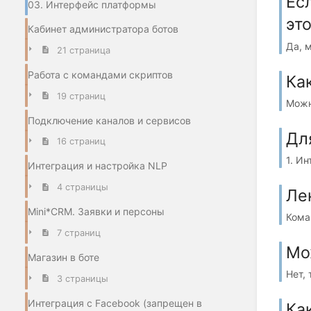
Ес
03. Интерфейс платформы
эт
Кабинет администратора ботов
Да, 
21 страница
Работа с командами скриптов
Ка
19 страниц
Можн
Подключение каналов и сервисов
Дл
16 страниц
1. И
Интеграция и настройка NLP
4 страницы
Ле
Mini*CRM. Заявки и персоны
Кома
7 страниц
Мо
Магазин в боте
Нет,
3 страницы
Интеграция с Facebook (запрещен в
Ка