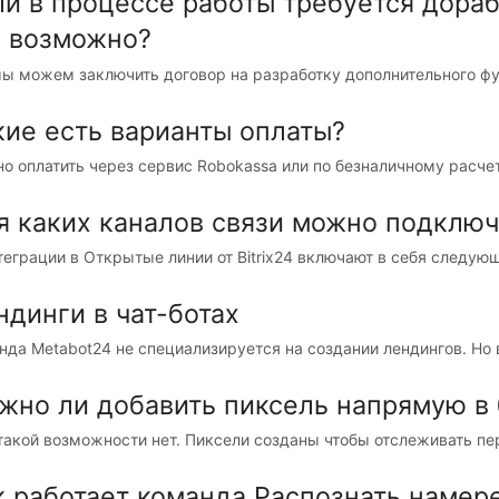
ли в процессе работы требуется дора
о возможно?
мы можем заключить договор на разработку дополнительного фун
кие есть варианты оплаты?
о оплатить через сервис Robokassa или по безналичному расчет
я каких каналов связи можно подключ
нтеграции в Открытые линии от Bitrix24 включают в себя следующ
ндинги в чат-ботах
нда Metabot24 не специализируется на создании лендингов. Но 
жно ли добавить пиксель напрямую в 
 такой возможности нет. Пиксели созданы чтобы отслеживать пер
к работает команда Распознать намер