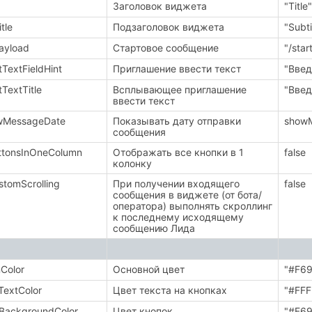
Заголовок виджета
"Title"
tle
Подзаголовок виджета
"Subti
Payload
Стартовое сообщение
"/star
tTextFieldHint
Приглашение ввести текст
"Введ
tTextTitle
Всплывающее приглашение
"Введ
ввести текст
wMessageDate
Показывать дату отправки
show
сообщения
ttonsInOneColumn
Отображать все кнопки в 1
false
колонку
stomScrolling
При получении входящего
false
сообщения в виджете (от бота/
оператора) выполнять скроллинг
к последнему исходящему
сообщению Лида
Color
Основной цвет
"#F6
TextColor
Цвет текста на кнопках
"#FFF
BackgroundColor
Цвет кнопок
"#F6