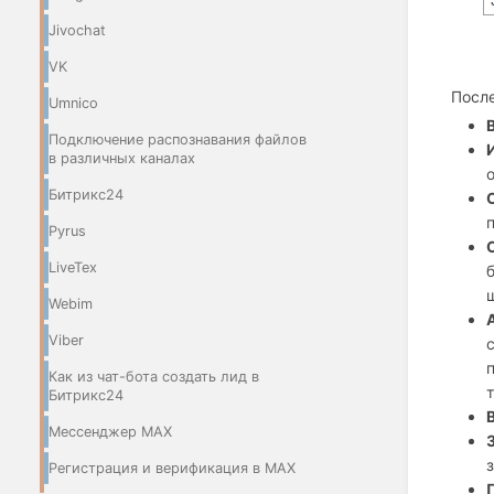
Jivochat
VK
После
Umnico
Подключение распознавания файлов
в различных каналах
Битрикс24
Pyrus
LiveTex
Webim
Viber
Как из чат-бота создать лид в
Битрикс24
Мессенджер МАХ
Регистрация и верификация в МАХ