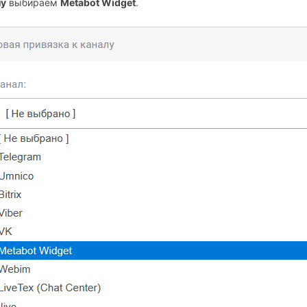
лу
выбираем
Metabot Widget
.