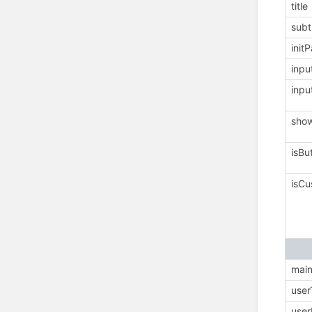
title
subti
init
inpu
inpu
sho
isBu
isCu
main
user
user