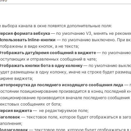
 выбора канала в окне появятся дополнительные поля:
Версия формата вебхука
— по умолчанию V3, менять не рекоме
Использовать Inline-кнопки
— по умолчанию выключено. При вк
отображены в виде кнопок, а не текста;
Отображать дату/время сообщений в виджете
—
по умолчанию
поступающих и отправленных сообщений в чате;
Отображать кнопки бота в одну колонку
— по умолчанию выклю
будет размещены в одну колонку, иначе на строке будет размещ
ширине виджета;
Автопрокрутка до последнего исходящего сообщения лида
— п
состоянии позиционирование производится в конец последней кн
позиционирование производится вначале последнего сообщения 
текстовых сообщениях от бота;
Версия виджета
—
не редактируемое поле;
Заголовок
— текстовое поле, которое будет отображаться в заг
заполнения;
Подзаголовок
— текстовое поле, которое будет отображаться в 