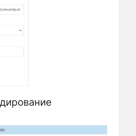
ндирование
ер: