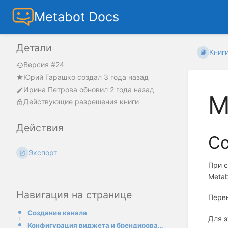
Metabot Docs
Детали
Книг
Версия #24
Юрий Гарашко
создал
3 года назад
Ирина Петрова
обновил
2 года назад
M
Действующие разрешения книги
Действия
Со
Экспорт
При с
Metab
Навигация на странице
Первы
Создание канала
Для 
Конфигурация виджета и брендирование