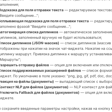
заполнения;
Подсказка для поля отправки текста
— редактируемое текстово
"Введите сообщение...";
Всплывающая подсказка для поля отправки текста
— редактиру
заполнено фразой "Введите сообщение...";
Автогенерация списка диплинков
— автоматическое заполнение 
диплинков, заполненный вручную не будет использоваться;
Список диплинков (JSON-массив)
— список диплинков (массив 
отображены при нажатии на значок чат-виджета. Нажатие на сс
диплинку маршрут. Привязка диплинка к маршруту устанавливает
"Маршруты";
Разрешить отправку файлов
— опция для включения или отключ
Список поддерживаемых расширений файлов
— список формат
иджет. По умолчанию в поле указано: "png, jpg, gif, pdf, doc, docx, 
Реакция на файлы (документы)
— выпадающий список с выборо
Контекст NLP для файлов (документов)
— NLP контекст для фай
Отключить Fallback для файлов (документов)
— опция для включ
виджете.
 сохраните введенные параметры настройки, нажав на кнопку