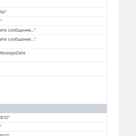
tle"
t"
ите сообщение..."
ите сообщение..."
MessageDate
9B1D"
"
9B1D"