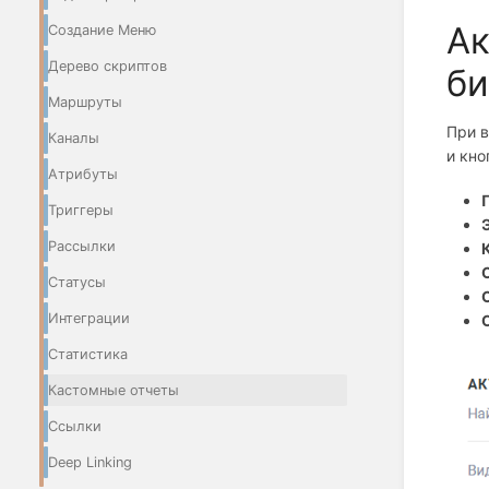
Ак
Создание Меню
Дерево скриптов
би
Маршруты
При 
Каналы
и кно
Атрибуты
Триггеры
Рассылки
Статусы
Интеграции
Статистика
Кастомные отчеты
Ссылки
Deep Linking