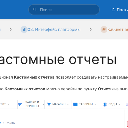
Полк
и
03. Интерфейс платформы
Кабинет а
астомные отчеты
ционал
Кастомных отчетов
позволяет создавать настраиваемые 
ню
Кастомных отчетов
можно перейти по пункту
Отчеты
из вы