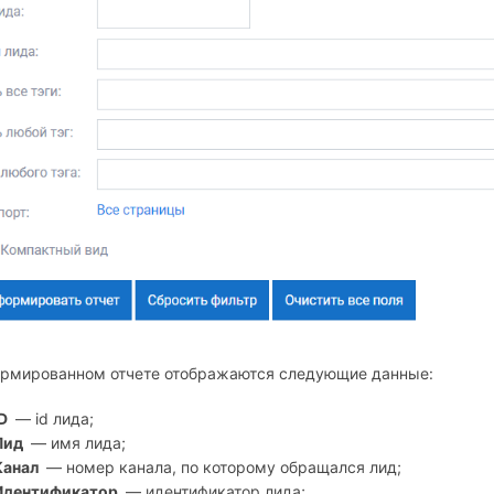
ормированном отчете отображаются следующие данные:
ID
— id лида;
Лид
— имя лида;
Канал
— номер канала, по которому обращался лид;
Идентификатор
— идентификатор лида;