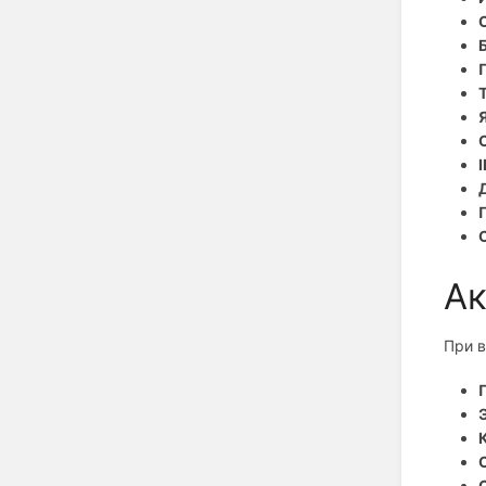
Ак
При 