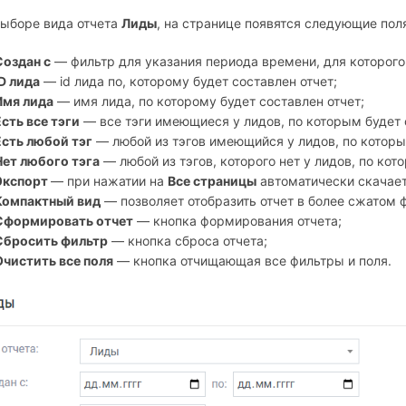
выборе вида отчета
Лиды
, на странице появятся следующие поля
Создан с
— фильтр для указания периода времени, для которого 
ID лида
— id лида по, которому будет составлен отчет;
Имя лида
— имя лида, по которому будет составлен отчет;
Есть все тэги
— все тэги имеющиеся у лидов, по которым будет 
Есть любой тэг
— любой из тэгов имеющийся у лидов, по которы
Нет любого тэга
— любой из тэгов, которого нет у лидов, по кот
Экспорт
— при нажатии на
Все страницы
автоматически скачает
Компактный вид
— позволяет отобразить отчет в более сжатом 
Сформировать отчет
— кнопка формирования отчета;
Сбросить фильтр
— кнопка сброса отчета;
Очистить все поля
— кнопка отчищающая все фильтры и поля.