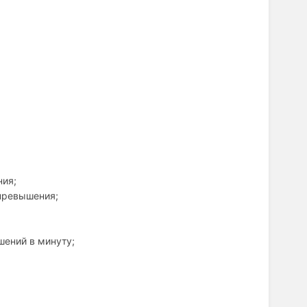
ния;
превышения;
;
ений в минуту;