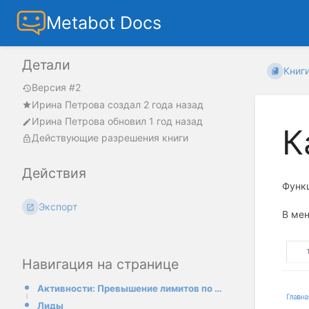
Metabot Docs
Детали
Книг
Версия #2
Ирина Петрова
создал
2 года назад
Ирина Петрова
обновил
1 год назад
К
Действующие разрешения книги
Действия
Функ
Экспорт
В ме
Навигация на странице
Активности: Превышение лимитов по всем бизнесам
Лиды