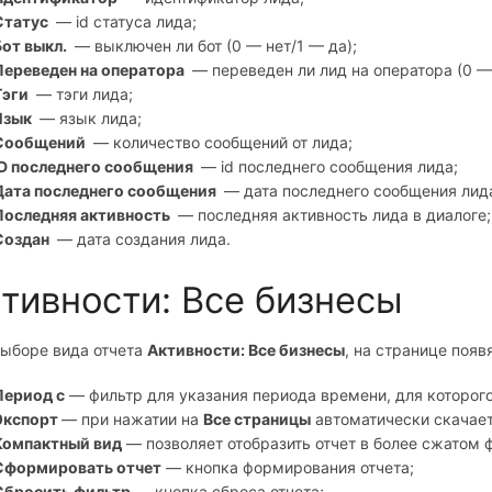
Статус
— id статуса лида;
Бот выкл.
— выключен ли бот (0 — нет/1 — да);
Переведен на оператора
— переведен ли лид на оператора (0 — 
Тэги
— тэги лида;
Язык
— язык лида;
Сообщений
— количество сообщений от лида;
ID последнего сообщения
— id последнего сообщения лида;
Дата последнего сообщения
— дата последнего сообщения лид
Последняя активность
— последняя активность лида в диалоге;
Создан
— дата создания лида.
тивности: Все бизнесы
выборе вида отчета
Активности: Все бизнесы
, на странице появ
Период с
— фильтр для указания периода времени, для которого
Экспорт
— при нажатии на
Все страницы
автоматически скачает
Компактный вид
— позволяет отобразить отчет в более сжатом 
Сформировать отчет
— кнопка формирования отчета;
Сбросить фильтр
— кнопка сброса отчета;