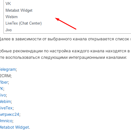
Далее в зависимости от выбранного канала открывается список
бные рекомендации по настройка каждого канала находятся в
те воспользоваться следующими интеграционными каналами:
Telegram
;
I2CRM;
iber
;
VK
;
ivo
;
Webim
;
LiveTex
;
Битрикс24
;
Umnico
;
Metabot Widget
.