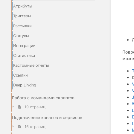
Атрибуты
Триггеры
Рассылки
Статусы
Интеграции
Подро
Статистика
може
Кастомные отчеты
Ссылки
V
Deep Linking
J
Работа с командами скриптов
19 страниц
Подключение каналов и сервисов
16 страниц