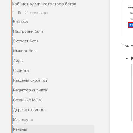
Кабинет администратора ботов
21 страница
Бизнесы
Настройки бота
Экспорт бота
При с
Импорт бота
Лиды
Скрипты
Разделы скриптов
Редактор скрипта
Создание Меню
Дерево скриптов
Маршруты
Каналы