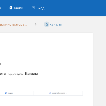
и
Книги
Вход
дминистратора...
Каналы
и.
ота
подраздел
Каналы
.