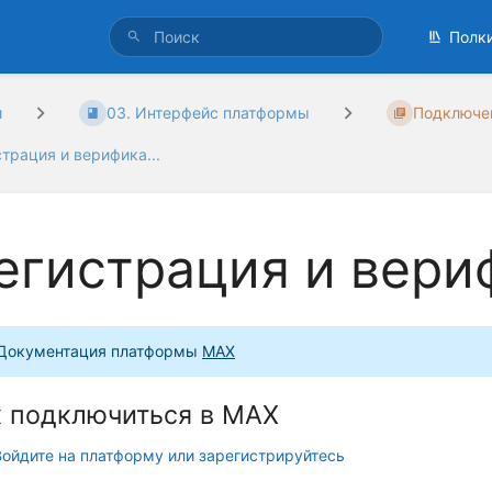
Полк
и
03. Интерфейс платформы
Подключен
трация и верифика...
егистрация и вери
Документация платформы
МАХ
к подключиться в МАХ
Войдите на платформу или зарегистрируйтесь