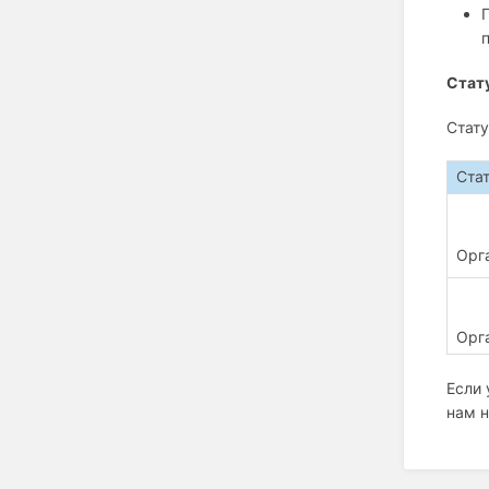
Стат
Стату
Ста
Орг
Орг
Если 
нам н