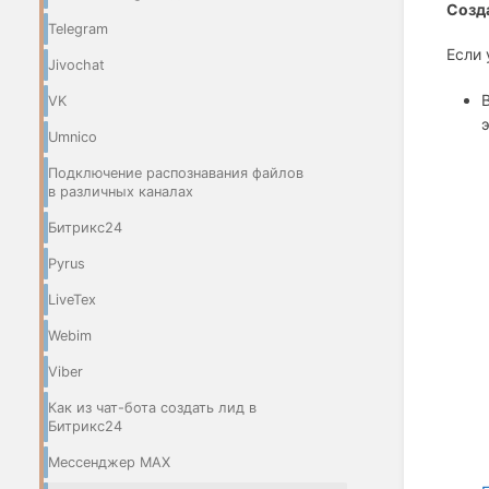
Созд
Telegram
Если 
Jivochat
VK
Umnico
Подключение распознавания файлов
в различных каналах
Битрикс24
Pyrus
LiveTex
Webim
Viber
Как из чат-бота создать лид в
Битрикс24
Мессенджер МАХ