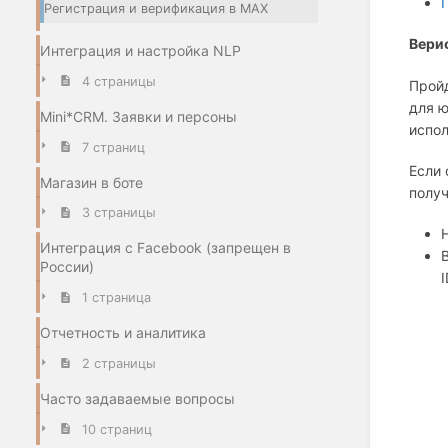
Регистрация и верификация в МАХ
Вери
Интеграция и настройка NLP
4 страницы
Пройд
для ю
Mini*CRM. Заявки и персоны
испол
7 страниц
Если 
Магазин в боте
получ
3 страницы
Интеграция с Facebook (запрещен в
России)
1 страница
Отчетность и аналитика
2 страницы
Часто задаваемые вопросы
10 страниц