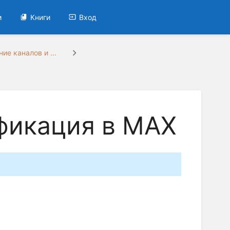
и
Книги
Вход
ие каналов и ...
фикация в МАХ