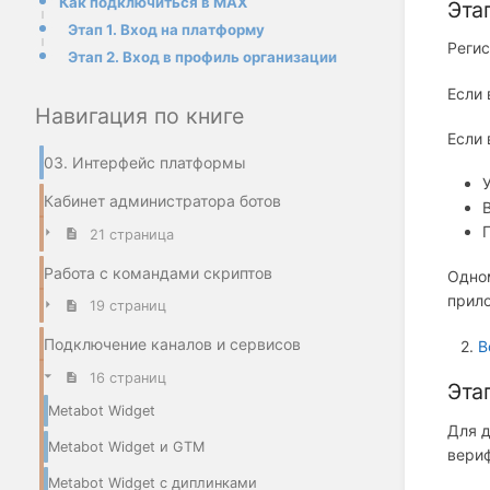
Как подключиться в МАХ
Эта
Этап 1. Вход на платформу
Реги
Этап 2. Вход в профиль организации
Если 
Навигация по книге
Если
03. Интерфейс платформы
Кабинет администратора ботов
21 страница
Работа с командами скриптов
Одном
прило
19 страниц
Подключение каналов и сервисов
2.
В
16 страниц
Эта
Metabot Widget
Для 
Metabot Widget и GTM
вериф
Metabot Widget с диплинками