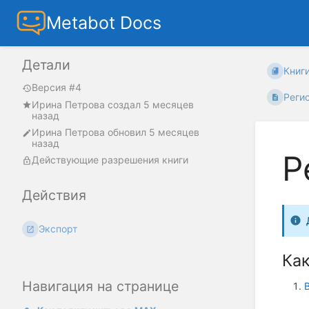
Metabot Docs
Детали
Книг
Версия #4
Регис
Ирина Петрова
создал
5 месяцев
назад
Ирина Петрова
обновил
5 месяцев
назад
Р
Действующие разрешения книги
Действия
Экспорт
Ка
Навигация на странице